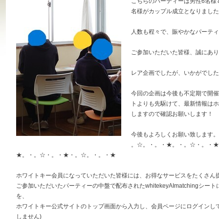
こちらのパーティーは男性6名様
名様がカップル成立となりました
人数も程々で、賑やかなパーティ
ご参加いただいた皆様、誠にあり
レア企画でしたが、いかがでした
今回の企画は今後も不定期で開催
トよりも先駆けて、最新情報はホ
しますので確認お願いします！
今後もよろしくお願い致します。
。☆。・。・★。・。☆・。・★
★。・。☆・。・★・。☆。・。・★
ホワイトキー会員になっていただいた皆様には、お得なサービスをたくさん提
ご参加いただいたパーティーの中盤で配布されたwhitekeyAImatchingシー
を、
ホワイトキー公式サイトのトップ画面から入力し、会員ページにログインして
しません)