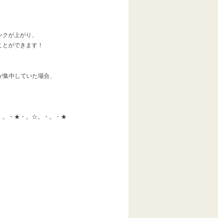
ンクが上がり、
ことができます！
希望が集中していた場合、
・。・★・。☆。・。・★