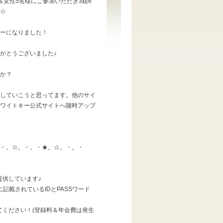
＆女性5名様にご参加いただき3組6
☆
ーになりました！
がとうございました♪
か？
していこうと思ってます。他のサイ
ワイトキー公式サイトへ随時アップ
・。☆。・。・★。☆。・。・
供しています♪
トに記載されているIDとPASSワード
ください！(登録料＆年会費は発生