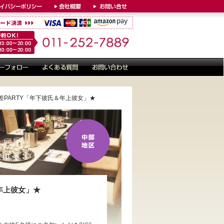
年の差PARTY「年下彼氏＆年上彼女」★
＆年上彼女」★