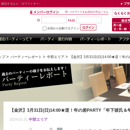
！婚活するなら「ホワイトキー」
ID･パスワードをお忘れの方はこちら
次回から自動でログイン
ップ
パーティーレポート
中部エリア
【金沢】3月31日(日)14:00★逆！
【金沢】3月31日(日)14:00★逆！年の差PARTY「年下彼氏
中部エリア
2024.03.31