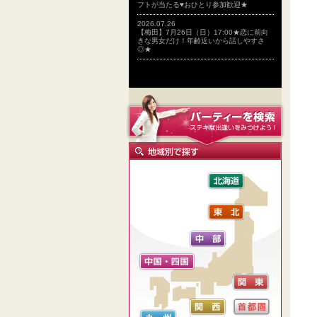
フトが当たる♥おひとり参加歓迎★
2026.07.26
【梅田】7月26日（日）17:00★恋に前向
きな男女だけ！年齢近いから話しやすさ
◎★