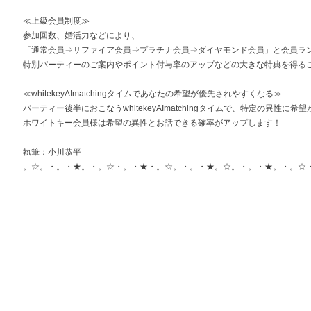
≪上級会員制度≫
参加回数、婚活力などにより、
「通常会員⇒サファイア会員⇒プラチナ会員⇒ダイヤモンド会員」と会員ラ
特別パーティーのご案内やポイント付与率のアップなどの大きな特典を得る
≪whitekeyAImatchingタイムであなたの希望が優先されやすくなる≫
パーティー後半におこなうwhitekeyAImatchingタイムで、特定の異性に
ホワイトキー会員様は希望の異性とお話できる確率がアップします！
執筆：小川恭平
。☆。・。・★。・。☆・。・★・。☆。・。・★。☆。・。・★。・。☆