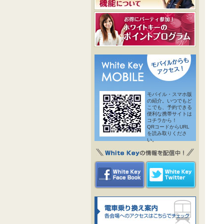
モバイル・スマホ版
の紹介。いつでもど
こでも、予約できる
便利な携帯サイトは
コチラから！
QRコードからURL
を読み取りくださ
い。