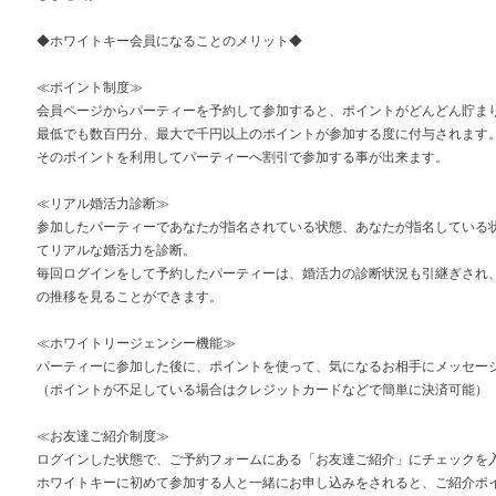
◆ホワイトキー会員になることのメリット◆
≪ポイント制度≫
会員ページからパーティーを予約して参加すると、ポイントがどんどん貯ま
最低でも数百円分、最大で千円以上のポイントが参加する度に付与されます
そのポイントを利用してパーティーへ割引で参加する事が出来ます。
≪リアル婚活力診断≫
参加したパーティーであなたが指名されている状態、あなたが指名している
てリアルな婚活力を診断。
毎回ログインをして予約したパーティーは、婚活力の診断状況も引継ぎされ
の推移を見ることができます。
≪ホワイトリージェンシー機能≫
パーティーに参加した後に、ポイントを使って、気になるお相手にメッセー
（ポイントが不足している場合はクレジットカードなどで簡単に決済可能）
≪お友達ご紹介制度≫
ログインした状態で、ご予約フォームにある「お友達ご紹介」にチェックを
ホワイトキーに初めて参加する人と一緒にお申し込みをされると、ご紹介ポ