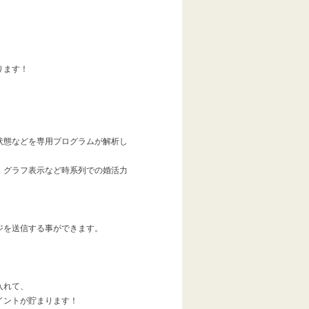
ります！
。
状態などを専用プログラムが解析し
、グラフ表示など時系列での婚活力
ジを送信する事ができます。
入れて、
イントが貯まります！