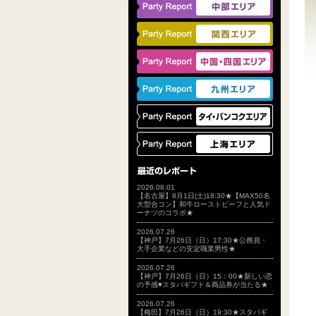
2026.08.01
【名古屋】8月1日(土)18:30★【MAX50名
大型合コン】和牛ローストビーフと人気ド
ーナツのコラボ★
2026.07.26
【神戸】7月26日（日）17:30★公務員・
大手企業などの安定職業男性★
2026.07.26
【神戸】7月26日（日）15：00★新しい恋
の予感♥スタバギフト＆商品券が当たる★
2026.07.26
【梅田】7月26日（日）19:30★スタバギ