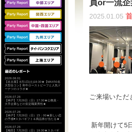
員or一流企
2025.01.05
2026.08.01
【名古屋】8月1日(土)18:30★【MAX50名
大型合コン】和牛ローストビーフと人気ド
ーナツのコラボ★
ご来場いただ
2026.07.26
【神戸】7月26日（日）17:30★公務員・
大手企業などの安定職業男性★
2026.07.26
【神戸】7月26日（日）15：00★新しい恋
の予感♥スタバギフト＆商品券が当たる★
新年開けて5
2026.07.26
【梅田】7月26日（日）19:30★スタバギ