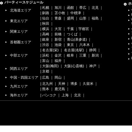
パーティースケジュール
ホ
|
札幌
｜
旭川
｜
函館
｜
帯広
｜
北見
｜
北海道エリア
|
釧路
｜
苫小牧
｜
中標津
｜
|
仙台
｜
青森
｜
盛岡
｜
山形
｜
福島
｜
東北エリア
|
秋田
｜
|
横浜
｜
大宮
｜
千葉
｜
宇都宮
｜
関東エリア
|
高崎
｜
前橋
｜
つくば
｜
|
銀座
｜
新宿
｜
青山(表参道)
｜
首都圏エリア
|
渋谷
｜
池袋
｜
東京
｜
六本木
｜
|
名古屋(栄)
｜
名古屋(名駅)
｜
静岡
｜
中部エリア
|
浜松
｜
金沢
｜
岐阜
｜
三重
｜
新潟
｜
|
富山
｜
福井
｜
|
大阪(梅田)
｜
大阪(心斎橋)
｜
神戸
｜
関西エリア
|
京都
｜
中国・四国エリア
|
広島
｜
岡山
｜
|
北九州
｜
天神
｜
博多
｜
久留米
｜
九州エリア
|
熊本
｜
鹿児島
｜
海外エリア
|
バンコク
｜
上海
｜
北京
｜