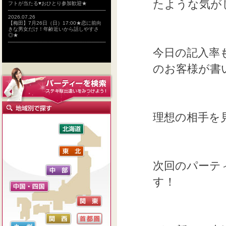
たような気が
フトが当たる♥おひとり参加歓迎★
2026.07.26
【梅田】7月26日（日）17:00★恋に前向
きな男女だけ！年齢近いから話しやすさ
◎★
今日の記入率
のお客様が書
理想の相手を
次回のパーテ
す！