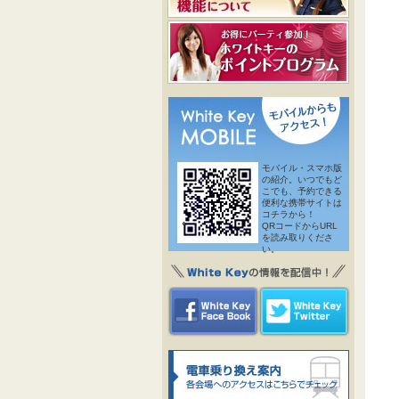
モバイル・スマホ版
の紹介。いつでもど
こでも、予約できる
便利な携帯サイトは
コチラから！
QRコードからURL
を読み取りくださ
い。