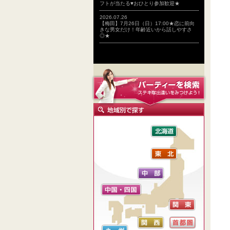
フトが当たる♥おひとり参加歓迎★
2026.07.26
【梅田】7月26日（日）17:00★恋に前向
きな男女だけ！年齢近いから話しやすさ
◎★