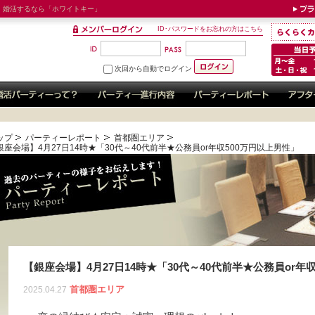
！婚活するなら「ホワイトキー」
ID･パスワードをお忘れの方はこちら
次回から自動でログイン
ップ
パーティーレポート
首都圏エリア
銀座会場】4月27日14時★「30代～40代前半★公務員or年収500万円以上男性」
【銀座会場】4月27日14時★「30代～40代前半★公務員or年
首都圏エリア
2025.04.27