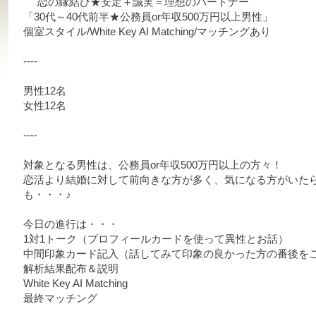
恋の縁結び★安定＋誠実＝理想のパートナー
「30代～40代前半★公務員or年収500万円以上男性」
個室スタイル/White Key AI Matching/マッチングあり
----
男性
12
名
女性12
名
----
対象となる男性は、公務員or年収500万円以上の方々！
恋活より結婚に対して前向きな方が多く、
気になる方がいた
も・・・♪
今日の進行は・・・
1対1トーク（プロフィールカードを使って異性とお話）
中間印象カード記入（話してみて印象の良かった方の番後を
解析結果配布＆説明
White Key AI Matching
最終マッチング