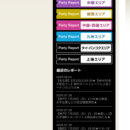
2026.08.01
【名古屋】8月1日(土)18:30★【MAX50名
大型合コン】和牛ローストビーフと人気ド
ーナツのコラボ★
2026.07.26
【神戸】7月26日（日）17:30★公務員・
大手企業などの安定職業男性★
2026.07.26
【神戸】7月26日（日）15：00★新しい恋
の予感♥スタバギフト＆商品券が当たる★
2026.07.26
【梅田】7月26日（日）19:30★スタバギ