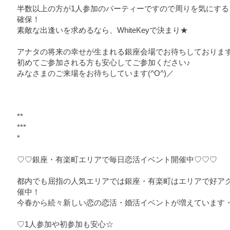
半数以上の方が1人参加のパーティーですので周りを気にす
確保！
素敵な出逢いを求めるなら、WhiteKeyで決まり★
アナタの将来の幸せが生まれる銀座会場でお待ちしておりま
初めてご参加される方も安心してご参加ください♪
みなさまのご来場をお待ちしています(^O^)／
**
***
*
♡♡銀座・有楽町エリアで毎日恋活イベント開催中♡♡♡
都内でも屈指の人気エリアでは銀座・有楽町はエリアで好ア
催中！
今春から続々新しい恋の恋活・婚活イベントが増えています
♡1人参加や初参加も安心☆