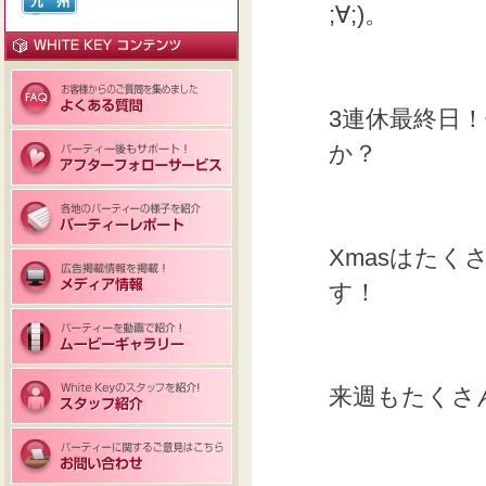
;∀;)。
3連休最終日
か？
Xmasはた
す！
来週もたくさ