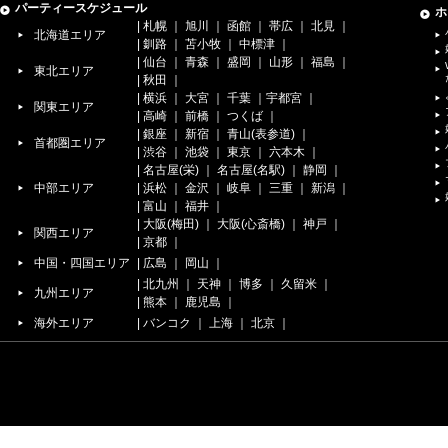
パーティースケジュール
ホ
|
札幌
｜
旭川
｜
函館
｜
帯広
｜
北見
｜
北海道エリア
|
釧路
｜
苫小牧
｜
中標津
｜
|
仙台
｜
青森
｜
盛岡
｜
山形
｜
福島
｜
東北エリア
|
秋田
｜
|
横浜
｜
大宮
｜
千葉
｜
宇都宮
｜
関東エリア
|
高崎
｜
前橋
｜
つくば
｜
|
銀座
｜
新宿
｜
青山(表参道)
｜
首都圏エリア
|
渋谷
｜
池袋
｜
東京
｜
六本木
｜
|
名古屋(栄)
｜
名古屋(名駅)
｜
静岡
｜
中部エリア
|
浜松
｜
金沢
｜
岐阜
｜
三重
｜
新潟
｜
|
富山
｜
福井
｜
|
大阪(梅田)
｜
大阪(心斎橋)
｜
神戸
｜
関西エリア
|
京都
｜
中国・四国エリア
|
広島
｜
岡山
｜
|
北九州
｜
天神
｜
博多
｜
久留米
｜
九州エリア
|
熊本
｜
鹿児島
｜
海外エリア
|
バンコク
｜
上海
｜
北京
｜