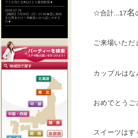
フトが当たる♥おひとり参加歓迎★
名
2026.07.26
☆合計...17
【梅田】7月26日（日）17:00★恋に前向
きな男女だけ！年齢近いから話しやすさ
◎★
ご来場いただ
カップルはな
おめでとうござ
スイーツはす