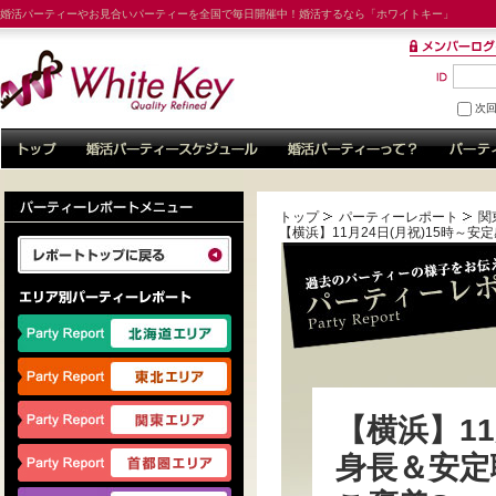
婚活パーティーやお見合いパーティーを全国で毎日開催中！婚活するなら「ホワイトキー」
次
トップ
パーティーレポート
関
【横浜】11月24日(月祝)15時～安定
【横浜】11
身長＆安定