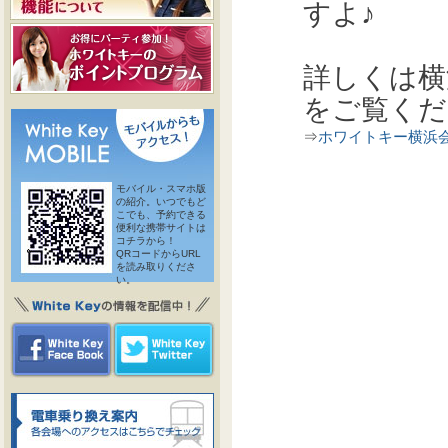
すよ♪
詳しくは横
をご覧くだ
⇒
ホワイトキー
横浜
モバイル・スマホ版
の紹介。いつでもど
こでも、予約できる
便利な携帯サイトは
コチラから！
QRコードからURL
を読み取りくださ
い。