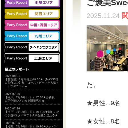
ご褒美Sweet
2025.11.24
2026.08.01
【名古屋】8月1日(土)18:30★【MAX50名
た。
大型合コン】和牛ローストビーフと人気ド
ーナツのコラボ★
2026.07.26
【神戸】7月26日（日）17:30★公務員・
大手企業などの安定職業男性★
★男性...9名
2026.07.26
【神戸】7月26日（日）15：00★新しい恋
の予感♥スタバギフト＆商品券が当たる★
★女性...8名
2026.07.26
【梅田】7月26日（日）19:30★スタバギ