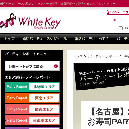
婚活パーティーやお見合いパーティーを全国で毎日開催中！婚活するなら「ホワイトキー」
次
トップ
パーティーレポート
中
【名古屋】2
お寿司PAR