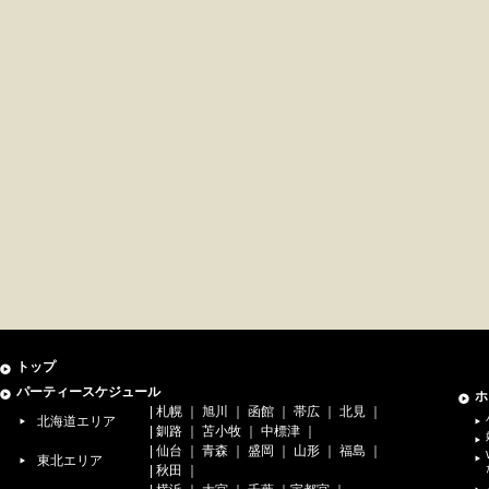
トップ
パーティースケジュール
ホ
|
札幌
｜
旭川
｜
函館
｜
帯広
｜
北見
｜
北海道エリア
|
釧路
｜
苫小牧
｜
中標津
｜
|
仙台
｜
青森
｜
盛岡
｜
山形
｜
福島
｜
東北エリア
|
秋田
｜