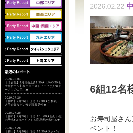
2026.02.22
2026.08.01
【名古屋】8月1日(土)18:30★【MAX50名
6組12名
大型合コン】和牛ローストビーフと人気ド
ーナツのコラボ★
2026.07.26
【神戸】7月26日（日）17:30★公務員・
大手企業などの安定職業男性★
2026.07.26
【神戸】7月26日（日）15：00★新しい恋
お寿司屋さん
の予感♥スタバギフト＆商品券が当たる★
ベント！
2026.07.26
【梅田】7月26日（日）19:30★スタバギ