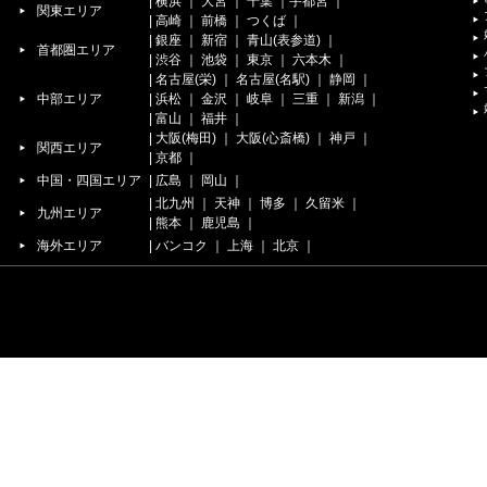
|
横浜
｜
大宮
｜
千葉
｜
宇都宮
｜
関東エリア
|
高崎
｜
前橋
｜
つくば
｜
|
銀座
｜
新宿
｜
青山(表参道)
｜
首都圏エリア
|
渋谷
｜
池袋
｜
東京
｜
六本木
｜
|
名古屋(栄)
｜
名古屋(名駅)
｜
静岡
｜
中部エリア
|
浜松
｜
金沢
｜
岐阜
｜
三重
｜
新潟
｜
|
富山
｜
福井
｜
|
大阪(梅田)
｜
大阪(心斎橋)
｜
神戸
｜
関西エリア
|
京都
｜
中国・四国エリア
|
広島
｜
岡山
｜
|
北九州
｜
天神
｜
博多
｜
久留米
｜
九州エリア
|
熊本
｜
鹿児島
｜
海外エリア
|
バンコク
｜
上海
｜
北京
｜