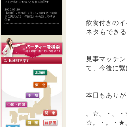
フトが当たる♥おひとり参加歓迎★
2026.07.26
【梅田】7月26日（日）17:00★恋に前向
きな男女だけ！年齢近いから話しやすさ
◎★
飲食付きのイ
ネタもできる
見事マッチン
て、今後に繋
本日もありが
。☆。・。・
☆。・。・★