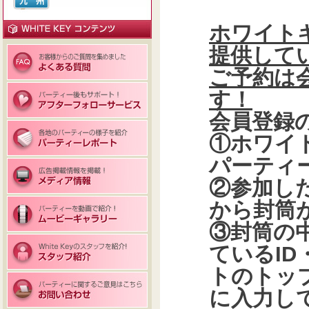
ホワイト
提供して
ご予約は
す！
会員登録
①ホワイ
パーティ
②参加し
から封筒
③封筒の
ているID
トのトッ
に入力し