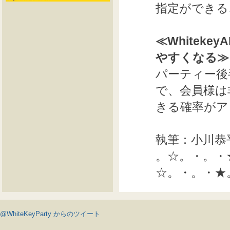
指定ができる
≪Whiteke
やすくなる≫
パーティー後半に
で、会員様は
きる確率がア
執筆：小川恭
。☆。・。・
☆。・。・★
@WhiteKeyParty からのツイート