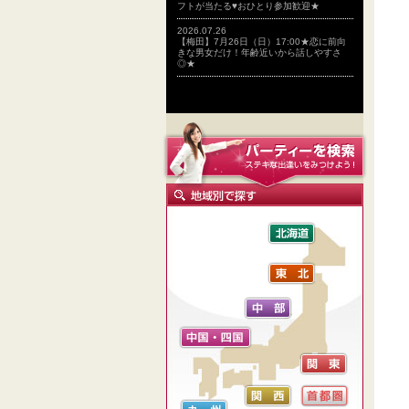
フトが当たる♥おひとり参加歓迎★
2026.07.26
【梅田】7月26日（日）17:00★恋に前向
きな男女だけ！年齢近いから話しやすさ
◎★