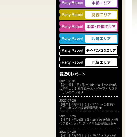
2026.08.01
【名古屋】8月1日(土)18:30★【MAX50名
大型合コン】和牛ローストビーフと人気ド
ーナツのコラボ★
2026.07.26
【神戸】7月26日（日）17:30★公務員・
大手企業などの安定職業男性★
2026.07.26
【神戸】7月26日（日）15：00★新しい恋
の予感♥スタバギフト＆商品券が当たる★
2026.07.26
【梅田】7月26日（日）19:30★スタバギ