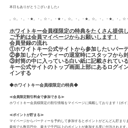
本日もありがとうございました♪
。☆。・。・★。・。☆・。・★・。☆。・。・★。☆。・。・★。・。☆
ホワイトキー会員様限定の特典をたくさん提供し
ご予約は会員マイページからお願いします！
会員登録の流れ
①ホワイトキー公式サイトから参加したいパー
②参加したパーティーの退室時にスタッフから
③封筒の中に入っている白い紙に記載されているI
キー公式サイトのトップ画面上部にあるログイ
インする
◆ホワイトキー会員様限定の特典◆
≪会員限定割引料金で参加できる≫
ホワイトキー会員様限定の割引情報をマイページに掲載しております！(ポイ
≪ポイントが貯まる≫
マイページからパーティーを予約して参加するとポイントがどんどん貯まり
最低でも数百円分、最大で千円以上のポイントが参加する度に付与されます