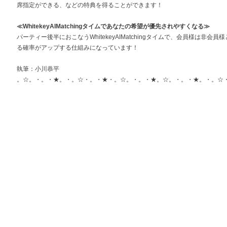
席指定ができる、などの特典を得ることができます！
≪WhitekeyAIMatchingタイムであなたの希望が優先されやすくなる≫
パーティー後半におこなうWhitekeyAIMatchingタイムで、会員様は非
る確率がアップする仕組みになっています！
執筆：小川恭平
。☆。・。・★。・。☆・。・★・。☆。・。・★。☆。・。・★。・。☆