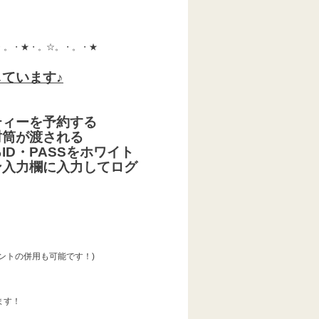
・。・★・。☆。・。・★
ています♪
ティーを予約する
封筒が渡される
D・PASSを
ホワイト
ン入力欄に入力してログ
ントの併用も可能です！)
ます！
。