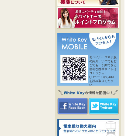
モバイル・スマホ版
の紹介。いつでもど
こでも、予約できる
便利な携帯サイトは
コチラから！
QRコードからURL
を読み取りくださ
い。