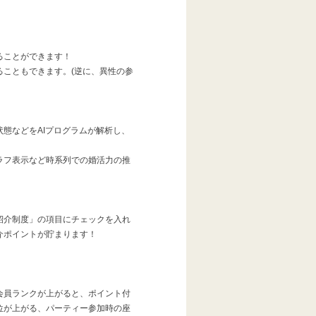
ることができます！
こともできます。(逆に、異性の参
態などをAIプログラムが解析し、
ラフ表示など時系列での婚活力の推
紹介制度」の項目にチェックを入れ
介ポイントが貯まります！
会員ランクが上がると、ポイント付
位が上がる、パーティー参加時の座