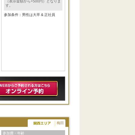
（表示金額から+500円）となりま
す。
参加条件：男性は大卒 & 正社員
梅田
参加費・年齢