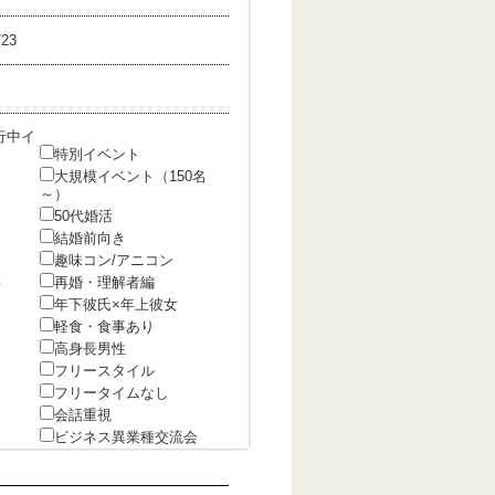
/23
行中イ
特別イベント
大規模イベント（150名
～）
50代婚活
結婚前向き
趣味コン/アニコン
卒
再婚・理解者編
年下彼氏×年上彼女
軽食・食事あり
高身長男性
フリースタイル
フリータイムなし
会話重視
ビジネス異業種交流会