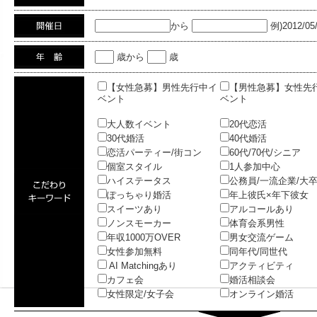
から
例)2012/05
歳から
歳
【女性急募】男性先行中イ
【男性急募】女性先
ベント
ベント
大人数イベント
20代恋活
30代婚活
40代婚活
恋活パーティー/街コン
60代/70代/シニア
個室スタイル
1人参加中心
ハイステータス
公務員/一流企業/大
ぽっちゃり婚活
年上彼氏×年下彼女
スイーツあり
アルコールあり
ノンスモーカー
体育会系男性
年収1000万OVER
男女交流ゲーム
女性参加無料
同年代/同世代
AI Matchingあり
アクティビティ
カフェ会
婚活相談会
女性限定/女子会
オンライン婚活