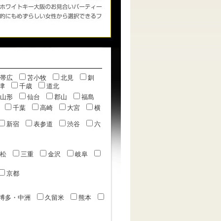
帯広
苫小牧
北見
釧
津
千歳
道北
山形
仙台
郡山
福島
千葉
高崎
大宮
横
新宿
表参道
渋谷
六
松
三重
金沢
岐阜
京都
博多・中洲
久留米
熊本