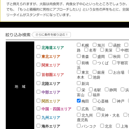
札幌
旭川
函館
北海道エリア
路
名寄
美深
中標
東北エリア
青森
盛岡
秋田
前橋
つくば
宇都宮
関東エリア
浜
東京
銀座
お台場
首都圏エリア
本木
池袋
北陸エリア
新潟
栄
名駅
静岡
浜
中部エリア
富山
福井
関西エリア
梅田
心斎橋
神戸
中国・四国エリア
広島
岡山
北九州
天神・大名
九州エリア
鹿児島
海外エリア
バンコク
北京
上海