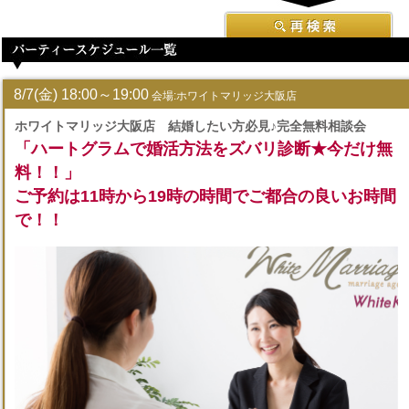
8/7(金) 18:00～19:00
会場:ホワイトマリッジ大阪店
ホワイトマリッジ大阪店 結婚したい方必見♪完全無料相談会
「ハートグラムで婚活方法をズバリ診断★今だけ無
料！！」
ご予約は11時から19時の時間でご都合の良いお時間
で！！