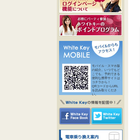
モバイル・スマホ版
の紹介。いつでもど
こでも、予約できる
便利な携帯サイトは
コチラから！
QRコードからURL
を読み取りくださ
い。