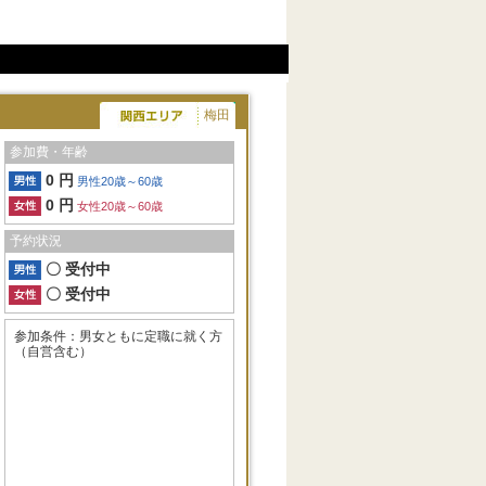
梅田
参加費・年齢
0 円
男性20歳～60歳
0 円
女性20歳～60歳
予約状況
〇 受付中
〇 受付中
参加条件：男女ともに定職に就く方
（自営含む）