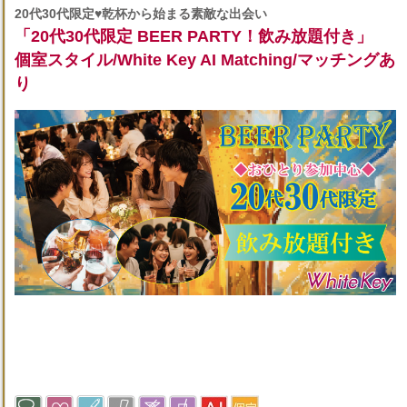
20代30代限定♥乾杯から始まる素敵な出会い
「20代30代限定 BEER PARTY！飲み放題付き」
個室スタイル/White Key AI Matching/マッチングあ
り