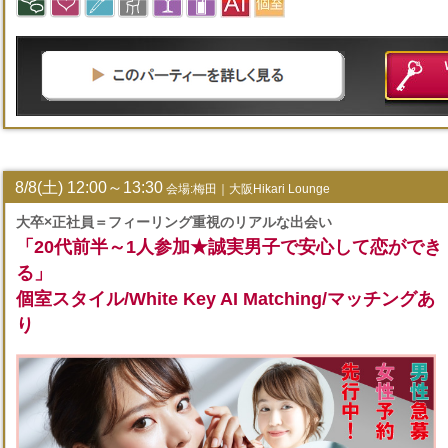
8/8(土) 12:00～13:30
会場:梅田｜大阪Hikari Lounge
大卒×正社員＝フィーリング重視のリアルな出会い
「20代前半～1人参加★誠実男子で安心して恋ができ
る」
個室スタイル/White Key AI Matching/マッチングあ
り