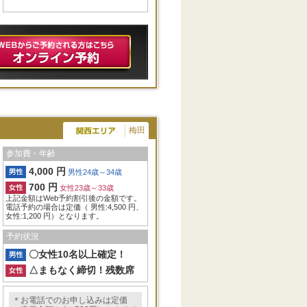
梅田
参加費・年齢
4,000 円
男性24歳～34歳
700 円
女性23歳～33歳
上記金額はWeb予約割引後の金額です。
電話予約の場合は定価（ 男性:4,500 円、
女性:1,200 円）となります。
予約状況
〇女性10名以上確定！
△まもなく締切！残数席
＊お電話でのお申し込みは定価