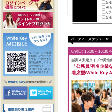
女性
AI 
カフ
女性
8/9(日) 15:00～16:30
会
モバイル・スマホ版
の紹介。いつでもど
こでも、予約できる
誠実＆安定タイプの男性
便利な携帯サイトは
「公務員/有名企業
コチラから！
QRコードからURL
着席型/White Key
を読み取りくださ
い。