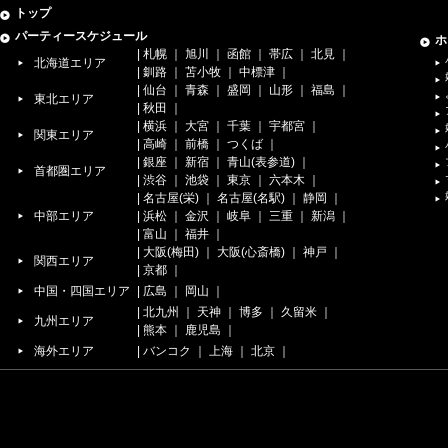
トップ
パーティースケジュール
ホ
|
札幌
｜
旭川
｜
函館
｜
帯広
｜
北見
｜
北海道エリア
|
釧路
｜
苫小牧
｜
中標津
｜
|
仙台
｜
青森
｜
盛岡
｜
山形
｜
福島
｜
東北エリア
|
秋田
｜
|
横浜
｜
大宮
｜
千葉
｜
宇都宮
｜
関東エリア
|
高崎
｜
前橋
｜
つくば
｜
|
銀座
｜
新宿
｜
青山(表参道)
｜
首都圏エリア
|
渋谷
｜
池袋
｜
東京
｜
六本木
｜
|
名古屋(栄)
｜
名古屋(名駅)
｜
静岡
｜
中部エリア
|
浜松
｜
金沢
｜
岐阜
｜
三重
｜
新潟
｜
|
富山
｜
福井
｜
|
大阪(梅田)
｜
大阪(心斎橋)
｜
神戸
｜
関西エリア
|
京都
｜
中国・四国エリア
|
広島
｜
岡山
｜
|
北九州
｜
天神
｜
博多
｜
久留米
｜
九州エリア
|
熊本
｜
鹿児島
｜
海外エリア
|
バンコク
｜
上海
｜
北京
｜