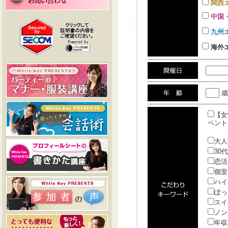
関西
中国
九州
海外
歳
【女
ベント
大人
30
恋活
個室
ハイ
ぽっ
スイ
ノン
年収