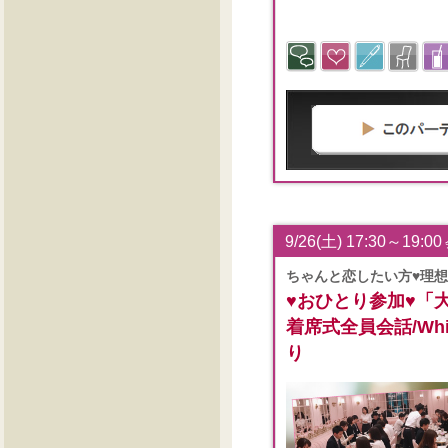
9/26(土) 17:30～19:00
ちゃんと恋したい方♥理
♥おひとり参加♥「
着席式全員会話/White
り