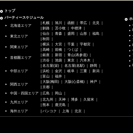
トップ
パーティースケジュール
ホ
|
札幌
｜
旭川
｜
函館
｜
帯広
｜
北見
｜
北海道エリア
|
釧路
｜
苫小牧
｜
中標津
｜
|
仙台
｜
青森
｜
盛岡
｜
山形
｜
福島
｜
東北エリア
|
秋田
｜
|
横浜
｜
大宮
｜
千葉
｜
宇都宮
｜
関東エリア
|
高崎
｜
前橋
｜
つくば
｜
|
銀座
｜
新宿
｜
青山(表参道)
｜
首都圏エリア
|
渋谷
｜
池袋
｜
東京
｜
六本木
｜
|
名古屋(栄)
｜
名古屋(名駅)
｜
静岡
｜
中部エリア
|
浜松
｜
金沢
｜
岐阜
｜
三重
｜
新潟
｜
|
富山
｜
福井
｜
|
大阪(梅田)
｜
大阪(心斎橋)
｜
神戸
｜
関西エリア
|
京都
｜
中国・四国エリア
|
広島
｜
岡山
｜
|
北九州
｜
天神
｜
博多
｜
久留米
｜
九州エリア
|
熊本
｜
鹿児島
｜
海外エリア
|
バンコク
｜
上海
｜
北京
｜