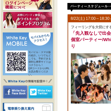
8/22(土) 17:00～18:30
フィーリングを大切にす
「先入観なしで出会
個室パーティー/White
り
モバイル・スマホ版
の紹介。いつでもど
こでも、予約できる
便利な携帯サイトは
コチラから！
QRコードからURL
を読み取りくださ
い。