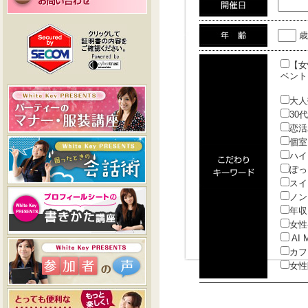
歳
【女
ベント
大人
30
恋活
個室
ハイ
ぽっ
スイ
ノン
年収
女性
AI 
カフ
女性