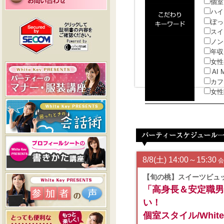
個室
ハイ
ぽっ
スイ
ノン
年収
女性
AI 
カフ
女性
8/8(土) 14:00～15:30
会
【旬の桃】スイーツビュ
「高身長＆安定職男
い！
個室スタイル/White 