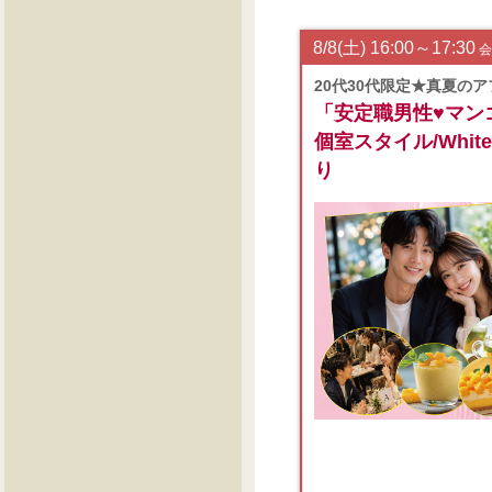
8/8(土) 16:00～17:30
会
20代30代限定★真夏の
「安定職男性♥マン
個室スタイル/White
り