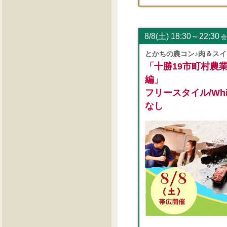
8/8(土) 18:30～22:30
会
とかちの農コン♪肉＆ス
「十勝19市町村農
編」
フリースタイル/White
なし