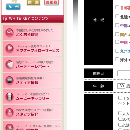
首都
北陸
中部
関西
中国
九州
海外
歳
【女
ベント
大人
30
恋活