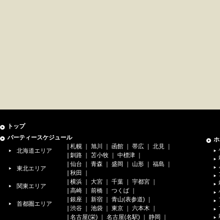
トップ
パーティースケジュール
ホ
|
札幌
｜
旭川
｜
函館
｜
帯広
｜
北見
｜
北海道エリア
|
釧路
｜
苫小牧
｜
中標津
｜
|
仙台
｜
青森
｜
盛岡
｜
山形
｜
福島
｜
東北エリア
|
秋田
｜
|
横浜
｜
大宮
｜
千葉
｜
宇都宮
｜
関東エリア
|
高崎
｜
前橋
｜
つくば
｜
|
銀座
｜
新宿
｜
青山(表参道)
｜
首都圏エリア
|
渋谷
｜
池袋
｜
東京
｜
六本木
｜
|
名古屋(栄)
｜
名古屋(名駅)
｜
静岡
｜