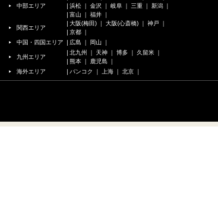
中部エリア
|
浜松
｜
金沢
｜
岐阜
｜
三重
｜
新潟
｜
|
富山
｜
福井
｜
|
大阪(梅田)
｜
大阪(心斎橋)
｜
神戸
｜
関西エリア
|
京都
｜
中国・四国エリア
|
広島
｜
岡山
｜
|
北九州
｜
天神
｜
博多
｜
久留米
｜
九州エリア
|
熊本
｜
鹿児島
｜
海外エリア
|
バンコク
｜
上海
｜
北京
｜