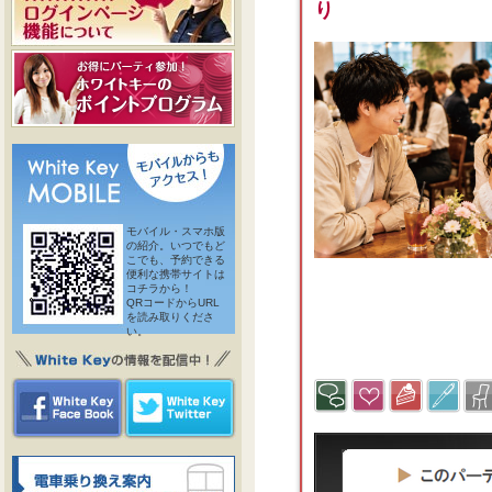
り
モバイル・スマホ版
の紹介。いつでもど
こでも、予約できる
便利な携帯サイトは
コチラから！
QRコードからURL
を読み取りくださ
い。