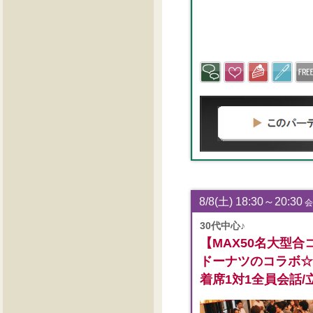
8/8(土) 18:30～20:30
会
30代中心♪
【MAX50名大型
ドーナツのコラボ☆
着席1対1全員会話