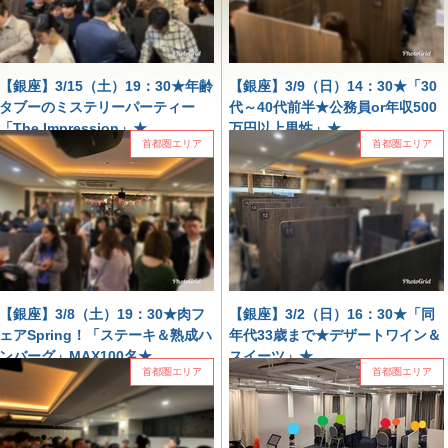
【銀座】3/15（土）19：30★年齢
【銀座】3/9（日）14：30★「30
タブーのミステリーパーティー
代～40代前半★公務員or年収500
「The Impression」★
万円以上男性」★
首都圏エリア
首都圏エリア
年齢タブーのミステリーパーティー「The
恋の縁結び★安定＋誠実＝理想のパートナー
Impression」あなたは何歳？？MAX100名！冬
「30代～40代前半★公務員or年収500万円以上
の特別企画！フリースタイル/連絡先交換自由/
男性」個室スタイル/White Key AI Matching/マ
お食事＆フリードリ...
ッチ...
2025.03.15
首都圏エリア
2025.03.09
首都圏エリア
【銀座】3/8（土）19：30★肉フ
【銀座】3/2（日）16：30★「同
ェアSpring！「ステーキ＆熟成ハ
年代33歳まで★デザートワイン＆
ンバーグ」MAX100名★
スイーツ」★
首都圏エリア
首都圏エリア
肉フェアSpring！「ステーキ＆熟成ハンバー
甘さと恋、デザートワインで引き寄せる！「同
グ」MAX100名春のお肉料理フェス！WhiteDay
年代33歳まで★デザートワイン＆スイーツ」個
Special 開催！フリースタイル/連絡先交換自由/
室スタイル/White Key AI Matching/マッチング
お食...
あり&n...