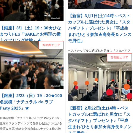
2025.03.08
首都圏エリア
2025.03.02
首都圏エリア
【新宿】3月1日(土)14時～ベスト
カップルに選ばれた男女に「スタ
【銀座】3/1（土）19：30★ひな
バギフト」プレゼント♪「平成生
まつりFES「SAKEとお料理の極
まれ/ひとり参加★高身長＆ノンス
上ペアリング体験」★
モ男性」
首都圏エリア
ひなまつりFES「SAKEとお料理の極上ペアリ
ベストカップルに選ばれた男女に「スタバギフ
ング体験」和洋折衷お料理とスイーツの大型合
ト」プレゼント♪「平成生まれ/ひとり参加★高
首都圏エリア
コンMAX100名フリースタイル/連絡先交換自
身長＆ノンスモ男性」 本日の新宿会場14時
由/お食事＆フリードリンク...
は女...
2025.03.01
首都圏エリア
2025.03.01
首都圏エリア
【銀座】2/23（日）19：30★100
名規模「ナチュラル de ラブ
Party 2025」★
【新宿】2月22日(土)14時～ベス
トカップルに選ばれた男女に「ス
100名規模「ナチュラル de ラブ Party 2025」
タバギフト」プレゼント♪「平成
立席＆スタンディングで自然と会話がつながる
生まれ/ひとり参加★高身長＆ノン
着席＆立席/連絡先交換自由/スナック＆飲み放
スモ男性」