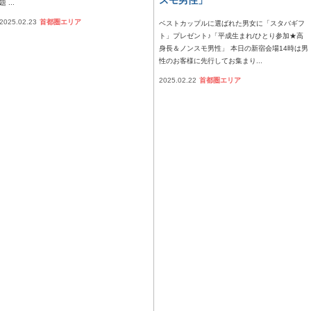
題 ...
2025.02.23
首都圏エリア
ベストカップルに選ばれた男女に「スタバギフ
ト」プレゼント♪「平成生まれ/ひとり参加★高
身長＆ノンスモ男性」 本日の新宿会場14時は男
性のお客様に先行してお集まり...
2025.02.22
首都圏エリア