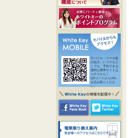
モバイル・スマホ版
の紹介。いつでもど
こでも、予約できる
便利な携帯サイトは
コチラから！
QRコードからURL
を読み取りくださ
い。