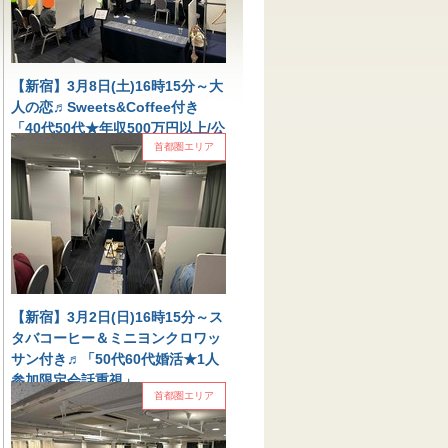
【新宿】3月8日(土)16時15分～大
人の恋♬Sweets&Coffee付き
「40代50代★年収500万円以上/公
務員/大手企業」
首都圏エリア
大人の恋♬Sweets&Coffee付き「40代50代★
年収500万円以上/公務員/大手企業」 本日の新
宿会場16時15分は同数人数にお集...
2025.03.09
首都圏エリア
【新宿】3月2日(日)16時15分～ス
タバコーヒー＆ミニヨンクロワッ
サン付き♬「50代60代婚活★1人
参加限定会話重視」
首都圏エリア
スタバコーヒー＆ミニヨンクロワッサン付き
♬「50代60代婚活★1人参加限定会話重視」