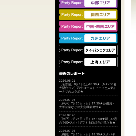
2026.08.01
【名古屋】8月1日(土)18:30★【MAX50名
大型合コン】和牛ローストビーフと人気ド
ーナツのコラボ★
2026.07.26
【神戸】7月26日（日）17:30★公務員・
大手企業などの安定職業男性★
2026.07.26
【神戸】7月26日（日）15：00★新しい恋
の予感♥スタバギフト＆商品券が当たる★
2026.07.26
【梅田】7月26日（日）19:30★スタバギ