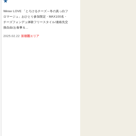
★
Winter LOVE 「とろけるチーズ～冬の真っ白フ
ロマージュ」おひとり参加限定・MAX100名・
チーズフォンデュ体験フリースタイル/連絡先交
換自由/お食事＆...
2025.02.22
首都圏エリア