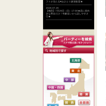
フトが当たる♥おひとり参加歓迎★
2026.07.26
【梅田】7月26日（日）17:00★恋に前向
きな男女だけ！年齢近いから話しやすさ
◎★