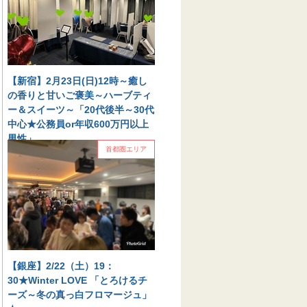
本日の新宿会場16時15分は女性のお客様に先行
してお集まりい...
2025.03.02
首都圏エリア
【新宿】2月23日(日)12時～癒し
の香りと甘いご褒美～ハーブティ
ー＆スイーツ～「20代後半～30代
中心★公務員or年収600万円以上
男性」
首都圏エリア
癒しの香りと甘いご褒美～ハーブティー＆スイ
ーツ～「20代後半～30代中心★公務員or年収
600万円以上男性」 本日の新宿会場12時は男
性のお客様に...
2025.02.23
首都圏エリア
【銀座】2/22（土）19：
30★Winter LOVE 「とろけるチ
ーズ～冬の真っ白フロマージュ」