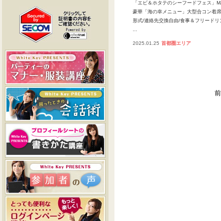
「エビ＆ホタテのシーフードフェス」MA
豪華「海の幸メニュー」大型合コン着
形式/連絡先交換自由/食事＆フリード
...
2025.01.25
首都圏エリア
前