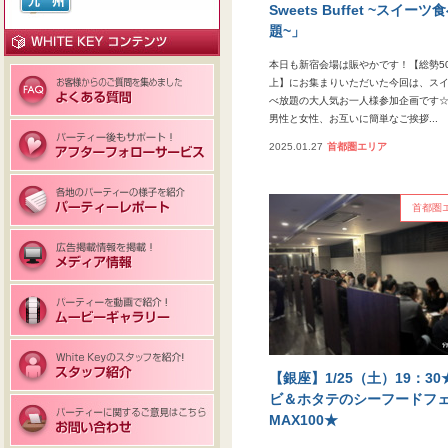
Sweets Buffet ~スイーツ
題~」
本日も新宿会場は賑やかです！【総勢5
上】にお集まりいただいた今回は、ス
べ放題の大人気お一人様参加企画です
男性と女性、お互いに簡単なご挨拶...
2025.01.27
首都圏エリア
首都圏
【銀座】1/25（土）19：3
ビ＆ホタテのシーフードフ
MAX100★