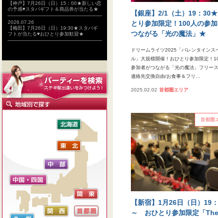
【神戸】7月26日（日）15：00★新しい恋
の予感♥スタバギフト＆商品券が当たる★
【銀座】2/1（土）19：30
とり参加限定！100人の参
2026.07.26
【梅田】7月26日（日）19:30★スタバギ
つながる「光の魔法」★
フトが当たる♥おひとり参加歓迎★
ドリームライツ2025「バレンタインス
ル」大規模開催！おひとり参加限定！1
参加者がつながる「光の魔法」フリース
連絡先交換自由/お食事＆フリ...
2025.02.02
首都圏エリア
首都圏
【新宿】1月26日（日）19：
～ おひとり参加限定「Th