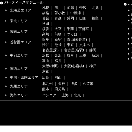
パーティースケジュール
ホ
|
札幌
｜
旭川
｜
函館
｜
帯広
｜
北見
｜
北海道エリア
|
釧路
｜
苫小牧
｜
中標津
｜
|
仙台
｜
青森
｜
盛岡
｜
山形
｜
福島
｜
東北エリア
|
秋田
｜
|
横浜
｜
大宮
｜
千葉
｜
宇都宮
｜
関東エリア
|
高崎
｜
前橋
｜
つくば
｜
|
銀座
｜
新宿
｜
青山(表参道)
｜
首都圏エリア
|
渋谷
｜
池袋
｜
東京
｜
六本木
｜
|
名古屋(栄)
｜
名古屋(名駅)
｜
静岡
｜
中部エリア
|
浜松
｜
金沢
｜
岐阜
｜
三重
｜
新潟
｜
|
富山
｜
福井
｜
|
大阪(梅田)
｜
大阪(心斎橋)
｜
神戸
｜
関西エリア
|
京都
｜
中国・四国エリア
|
広島
｜
岡山
｜
|
北九州
｜
天神
｜
博多
｜
久留米
｜
九州エリア
|
熊本
｜
鹿児島
｜
海外エリア
|
バンコク
｜
上海
｜
北京
｜