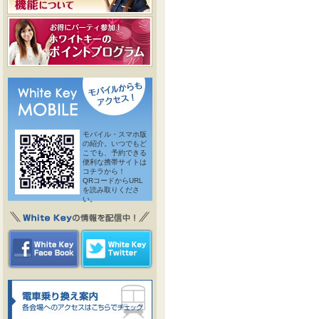
モバイル・スマホ版
の紹介。いつでもど
こでも、予約できる
便利な携帯サイトは
コチラから！
QRコードからURL
を読み取りくださ
い。