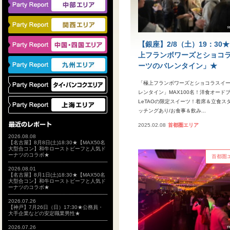
【銀座】2/8（土）19：30
上フランボワーズとショコ
ーツのバレンタイン」★
「極上フランボワーズとショコラスイ
レンタイン」MAX100名！洋食オード
LeTAOの限定スイーツ！着席＆立食スタ
ッチングあり/お食事＆飲み...
2025.02.08
首都圏エリア
2026.08.08
【名古屋】8月8日(土)18:30★【MAX50名
大型合コン】和牛ローストビーフと人気ド
ーナツのコラボ★
首都圏
2026.08.01
【名古屋】8月1日(土)18:30★【MAX50名
大型合コン】和牛ローストビーフと人気ド
ーナツのコラボ★
2026.07.26
【神戸】7月26日（日）17:30★公務員・
大手企業などの安定職業男性★
2026.07.26