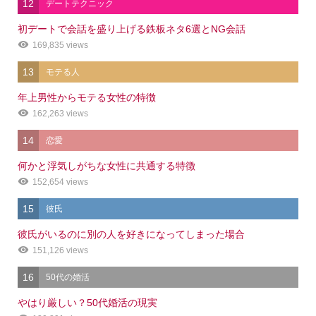
12
デートテクニック
初デートで会話を盛り上げる鉄板ネタ6選とNG会話
169,835 views
13
モテる人
年上男性からモテる女性の特徴
162,263 views
14
恋愛
何かと浮気しがちな女性に共通する特徴
152,654 views
15
彼氏
彼氏がいるのに別の人を好きになってしまった場合
151,126 views
16
50代の婚活
やはり厳しい？50代婚活の現実