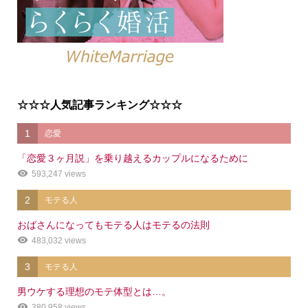
☆☆☆人気記事ランキング☆☆☆
1
恋愛
「恋愛３ヶ月説」を乗り越えるカップルになるために
593,247 views
2
モテる人
おばさんになってもモテる人はモテるの法則
483,032 views
3
モテる人
男ウケする理想のモテ体型とは…。
380,958 views