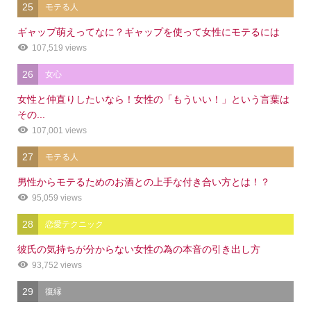
25
モテる人
ギャップ萌えってなに？ギャップを使って女性にモテるには
107,519 views
26
女心
女性と仲直りしたいなら！女性の「もういい！」という言葉は
その...
107,001 views
27
モテる人
男性からモテるためのお酒との上手な付き合い方とは！？
95,059 views
28
恋愛テクニック
彼氏の気持ちが分からない女性の為の本音の引き出し方
93,752 views
29
復縁