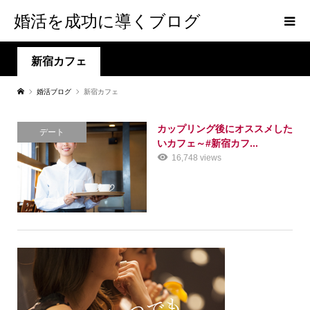
婚活を成功に導くブログ
新宿カフェ
婚活ブログ
新宿カフェ
カップリング後にオススメした
デート
いカフェ～#新宿カフ...
16,748 views