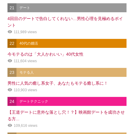
21
デート
4回目のデートで告白してくれない…男性心理を見極めるポイ
ント
111,989 views
22
40代の婚活
今モテるのは「大人かわいい」40代女性
111,604 views
23
モテる人
男性に人気の癒し系女子、あなたもモテる癒し系に！
110,903 views
24
デートテクニック
【王道デートに意外な落とし穴！？】映画館デートを成功させ
る方...
109,616 views