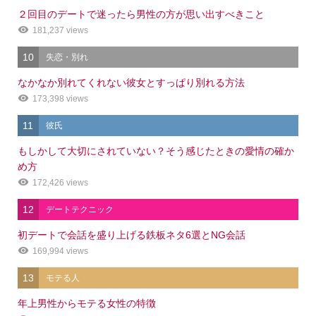
２回目のデートで迷ったら男性の方が思い出すべきこと
181,237 views
10
失恋・別れ
なかなか別れてくれない彼女とすっぱり別れる方法
173,398 views
11
彼氏
もしかして大切にされていない？そう感じたときの愛情の確か
め方
172,426 views
12
デートテクニック
初デートで会話を盛り上げる鉄板ネタ6選とNG会話
169,994 views
13
モテる人
年上男性からモテる女性の特徴