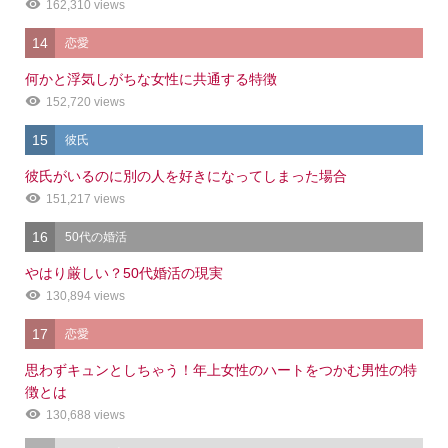
162,310 views
14
恋愛
何かと浮気しがちな女性に共通する特徴
152,720 views
15
彼氏
彼氏がいるのに別の人を好きになってしまった場合
151,217 views
16
50代の婚活
やはり厳しい？50代婚活の現実
130,894 views
17
恋愛
思わずキュンとしちゃう！年上女性のハートをつかむ男性の特
徴とは
130,688 views