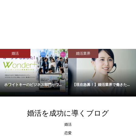
モテない人
婚活
.
【脱！恋人いない歴＝年齢】交際...
【婚活力をあげる】～ネガティブ..
婚活を成功に導くブログ
婚活
恋愛