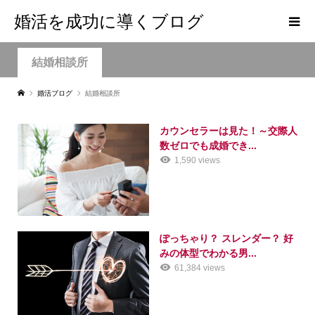
婚活を成功に導くブログ
結婚相談所
婚活ブログ
結婚相談所
カウンセラーは見た！～交際人
数ゼロでも成婚でき...
1,590 views
ぽっちゃり？ スレンダー？ 好
みの体型でわかる男...
61,384 views