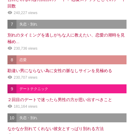
回数
240,227 views
7
失恋・別れ
別れのタイミングを逃しがちな人に教えたい、恋愛の潮時を見
極め...
230,736 views
8
恋愛
勘違い男にならない為に女性の脈なしサインを見極める
230,707 views
9
デートテクニック
２回目のデートで迷ったら男性の方が思い出すべきこと
181,164 views
10
失恋・別れ
なかなか別れてくれない彼女とすっぱり別れる方法