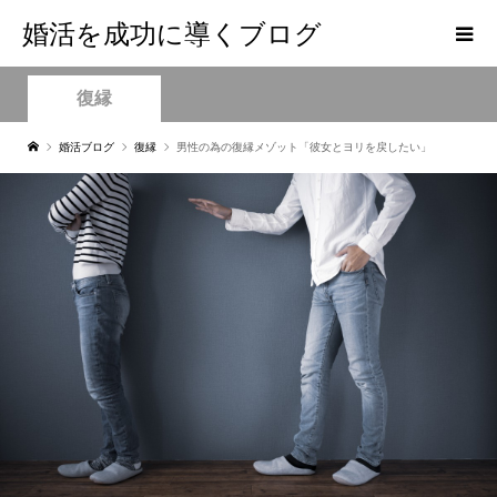
婚活を成功に導くブログ
復縁
婚活ブログ
復縁
男性の為の復縁メゾット「彼女とヨリを戻したい」