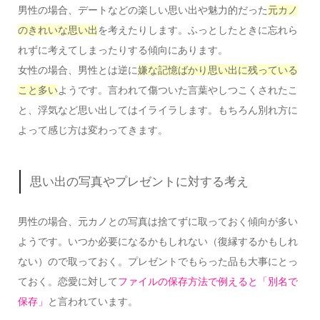
男性の場合、デートなどの楽しい思い出や魅力的だった
元カノ
のきれいな思い出
を考えたりします。ふっとしたときに忘れら
れずに考えてしまったりする傾向にあります。
女性の場合、男性とは逆に
嫌な記憶ばかり思い出に残っている
こと多い
ようです。言われて傷ついた言葉やしつこくされたこ
と、浮気など思い出してはイライラします。もちろん別れ方に
よって感じ方は変わってきます。
思い出の写真やプレゼントに対する考え
男性の場合、元カノとの写真は捨てずに取っておく傾向が多い
ようです。いつか必要になるかもしれない（復縁するかもしれ
ない）ので取っておく。プレゼントでもらった品も大事にとっ
ておく。恋愛に対して
ファイルの保存方法で例えると「別名で
保存」
と言われています。