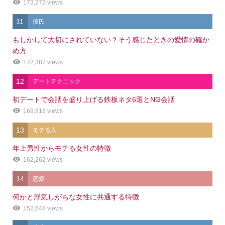
173,272 views
11
彼氏
もしかして大切にされていない？そう感じたときの愛情の確か
め方
172,387 views
12
デートテクニック
初デートで会話を盛り上げる鉄板ネタ6選とNG会話
169,818 views
13
モテる人
年上男性からモテる女性の特徴
162,262 views
14
恋愛
何かと浮気しがちな女性に共通する特徴
152,648 views
シェア
電話
メール
会社概要