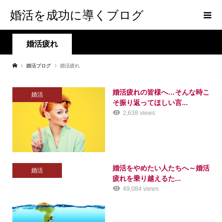
婚活を成功に導くブログ
婚活疲れ
婚活ブログ
婚活疲れ
婚活疲れの皆様へ…そんな時こ
婚活
そ振り返ってほしい言...
2,638 views
婚活をやめたい人たちへ～婚活
婚活
疲れを乗り越えるた...
49,084 views