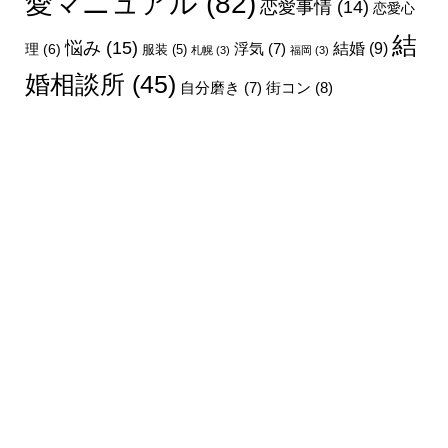
愛マニュアル
(82)
恋愛事情
(14)
恋愛心
結
悩み
(15)
結婚
(9)
理
(6)
浮気
(7)
服装
(5)
札幌
(3)
福岡
(3)
婚相談所
(45)
街コン
(8)
自分磨き
(7)