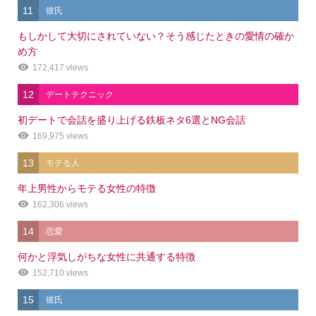
11
彼氏
もしかして大切にされていない？そう感じたときの愛情の確か
め方
172,417 views
12
デートテクニック
初デートで会話を盛り上げる鉄板ネタ6選とNG会話
169,975 views
13
モテる人
年上男性からモテる女性の特徴
162,306 views
14
恋愛
何かと浮気しがちな女性に共通する特徴
152,710 views
15
彼氏