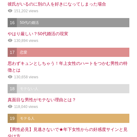
彼氏がいるのに別の人を好きになってしまった場合
151,202 views
16
50代の婚活
やはり厳しい？50代婚活の現実
130,894 views
17
恋愛
思わずキュンとしちゃう！年上女性のハートをつかむ男性の特
徴とは
130,658 views
18
モテない人
真面目な男性がモテない理由とは？
118,040 views
19
モテる人
【男性必見】見逃さないで★年下女性からの好感度サインと見
シェア
電話
メール
会社概要
分け方