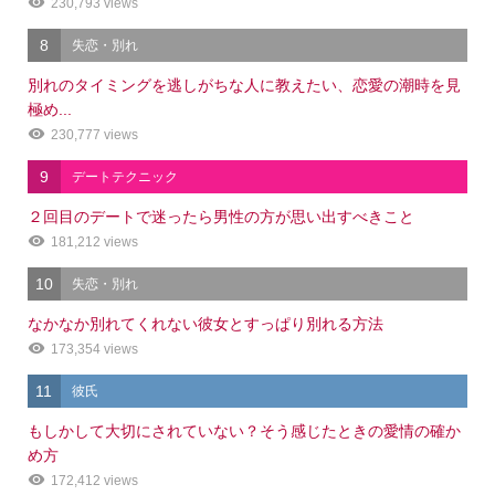
230,793 views
8
失恋・別れ
別れのタイミングを逃しがちな人に教えたい、恋愛の潮時を見
極め...
230,777 views
9
デートテクニック
２回目のデートで迷ったら男性の方が思い出すべきこと
181,212 views
10
失恋・別れ
なかなか別れてくれない彼女とすっぱり別れる方法
173,354 views
11
彼氏
もしかして大切にされていない？そう感じたときの愛情の確か
め方
172,412 views