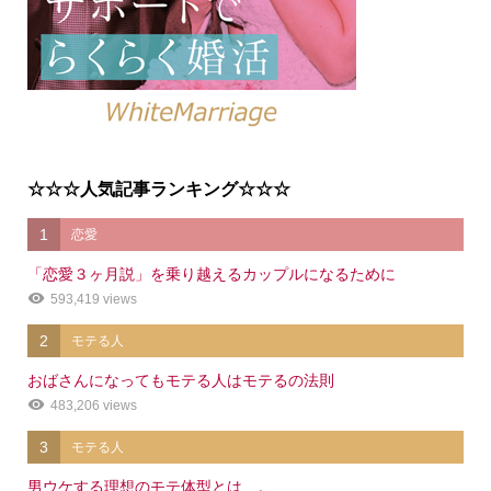
☆☆☆人気記事ランキング☆☆☆
1
恋愛
「恋愛３ヶ月説」を乗り越えるカップルになるために
593,419 views
2
モテる人
おばさんになってもモテる人はモテるの法則
483,206 views
3
モテる人
男ウケする理想のモテ体型とは…。