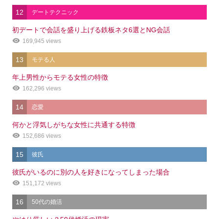
12
デートテクニック
初デートで会話を盛り上げる鉄板ネタ6選とNG会話
169,945 views
13
モテる人
年上男性からモテる女性の特徴
162,296 views
14
恋愛
何かと浮気しがちな女性に共通する特徴
152,686 views
15
彼氏
彼氏がいるのに別の人を好きになってしまった場合
151,172 views
16
50代の婚活