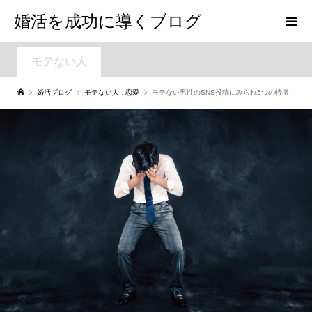
婚活を成功に導くブログ
モテない人
婚活ブログ
モテない人
,
恋愛
モテない男性のSNS投稿にみられ5つの特徴