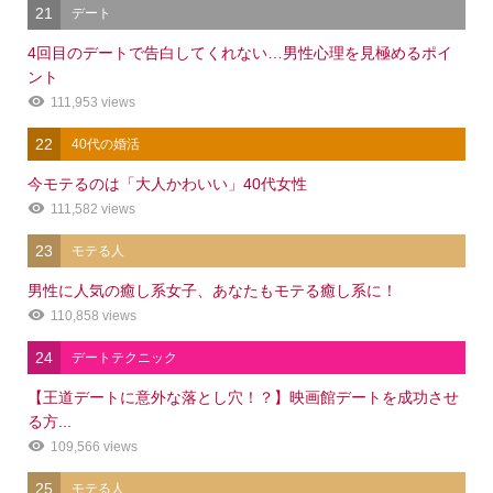
21
デート
4回目のデートで告白してくれない…男性心理を見極めるポイ
ント
111,953 views
22
40代の婚活
今モテるのは「大人かわいい」40代女性
111,582 views
23
モテる人
男性に人気の癒し系女子、あなたもモテる癒し系に！
110,858 views
24
デートテクニック
【王道デートに意外な落とし穴！？】映画館デートを成功させ
る方...
109,566 views
25
モテる人