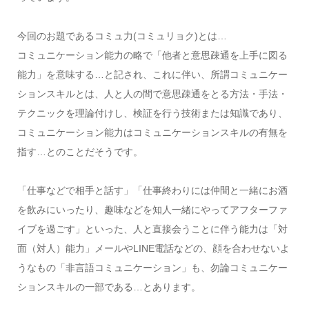
今回のお題であるコミュ力(コミュリョク)とは…
コミュニケーション能力の略で「他者と意思疎通を上手に図る
能力」を意味する…と記され、これに伴い、所謂コミュニケー
ションスキルとは、人と人の間で意思疎通をとる方法・手法・
テクニックを理論付けし、検証を行う技術または知識であり、
コミュニケーション能力はコミュニケーションスキルの有無を
指す…とのことだそうです。
「仕事などで相手と話す」「仕事終わりには仲間と一緒にお酒
を飲みにいったり、趣味などを知人一緒にやってアフターファ
イブを過ごす」といった、人と直接会うことに伴う能力は「対
面（対人）能力」メールやLINE電話などの、顔を合わせないよ
うなもの「非言語コミュニケーション」も、勿論コミュニケー
ションスキルの一部である…とあります。