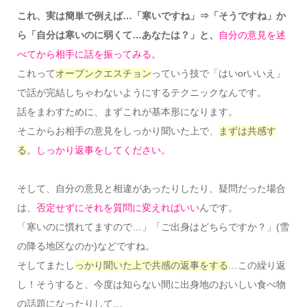
これ、実は簡単で例えば…「寒いですね」⇒「そうですね」か
ら「自分は寒いのに弱くて…あなたは？」と、
自分の意見を述
べてから相手に話を振ってみる。
これって
オープンクエスチョン
っていう技で「はいorいいえ」
で話が完結しちゃわないようにするテクニックなんです。
話をまわすために、まずこれが基本形になります。
そこからお相手の意見をしっかり聞いた上で、
まずは共感す
る
。
しっかり返事をしてください。
そして、自分の意見と相違があったりしたり、疑問だった場合
は、
否定せずにそれを質問に変えればいい
んです。
「寒いのに慣れてますので…」「ご出身はどちらですか？」(雪
の降る地区なのか)などですね。
そしてまたし
っかり聞いた上で共感の返事をする
…この繰り返
し！そうすると、今度は知らない間に出身地のおいしい食べ物
の話題になったりして…