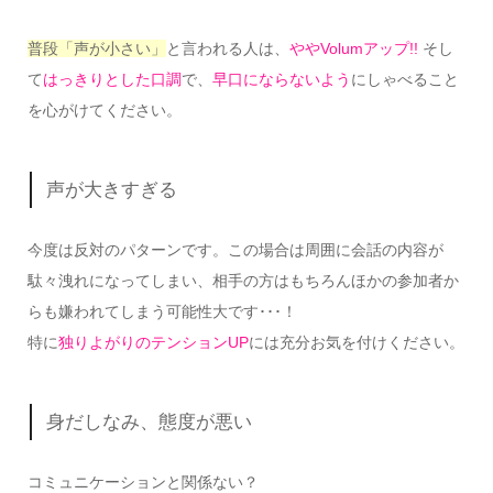
普段「声が小さい」
と言われる人は、
ややVolumアップ!!
そし
て
はっきりとした口調
で、
早口にならないよう
にしゃべること
を心がけてください。
声が大きすぎる
今度は反対のパターンです。この場合は周囲に会話の内容が
駄々洩れになってしまい、相手の方はもちろんほかの参加者か
らも嫌われてしまう可能性大です･･･！
特に
独りよがりのテンションUP
には充分お気を付けください。
身だしなみ、態度が悪い
コミュニケーションと関係ない？