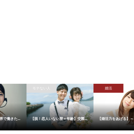
モテない人
婚活
【脱！恋人いない歴＝年齢】交際...
【婚活力をあげる】～ネガティブ...