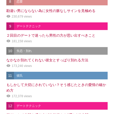
8
恋愛
勘違い男にならない為に女性の脈なしサインを見極める
230,679 views
9
デートテクニック
２回目のデートで迷ったら男性の方が思い出すべきこと
181,158 views
10
失恋・別れ
なかなか別れてくれない彼女とすっぱり別れる方法
173,246 views
11
彼氏
もしかして大切にされていない？そう感じたときの愛情の確か
め方
172,378 views
12
デートテクニック