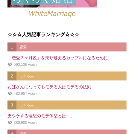
☆☆☆人気記事ランキング☆☆☆
1
恋愛
「恋愛３ヶ月説」を乗り越えるカップルになるために
593,136 views
2
モテる人
おばさんになってもモテる人はモテるの法則
482,957 views
3
モテる人
男ウケする理想のモテ体型とは…。
380,900 views
4
恋愛