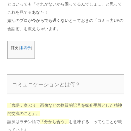
とはいっても「それがないから困ってるんでしょ…」と思って
これを見てるあなた！
婚活のプロが
今からでも遅くない
とっておきの「コミュ力UPの
会話術」を教えちゃいます。
目次
[
非表示
]
コミュニケーションとは何？
「言語，身ぶり，画像などの物質的記号を媒介手段とした精神
的交流のこと」。
語源はラテン語で
「分かち合う」
を意味する…ってなことが載
っています。