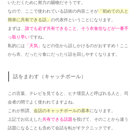
いただくために努力の賜物だそうです。
なので、ここで使われている話術の内容こそが
「初めての人と
簡単に共有できる話」
の代表作ということになります。
まずは、
誰でも必ず共有できること、そう衣食住などが一番手
っ取り早い
ですね。
私的には
「天気」
などの住から話しかけるのがおすすめ！ここ
から衣、だったり食にだったり話を回しやすくなります。
話をまわす（キャッチボール）
この言葉、テレビを見てると、ヒナ壇芸人と呼ばれる人と、司
会者の間でよく使われてますよね。
これが所謂、
会話のキャッチボールの基本
になります。
上記でお伝えした
共有できる話題
を投げて、そのことから違う
話題になることも含めて会話を転がすテクニックです。