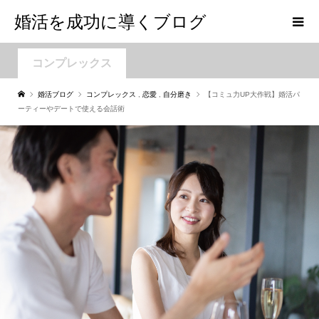
婚活を成功に導くブログ
コンプレックス
婚活ブログ
コンプレックス
,
恋愛
,
自分磨き
【コミュ力UP大作戦】婚活パ
ーティーやデートで使える会話術