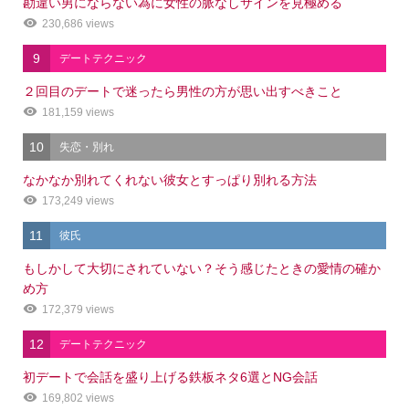
勘違い男にならない為に女性の脈なしサインを見極める
230,686 views
9
デートテクニック
２回目のデートで迷ったら男性の方が思い出すべきこと
181,159 views
10
失恋・別れ
なかなか別れてくれない彼女とすっぱり別れる方法
173,249 views
11
彼氏
もしかして大切にされていない？そう感じたときの愛情の確か
め方
172,379 views
12
デートテクニック
初デートで会話を盛り上げる鉄板ネタ6選とNG会話
169,802 views