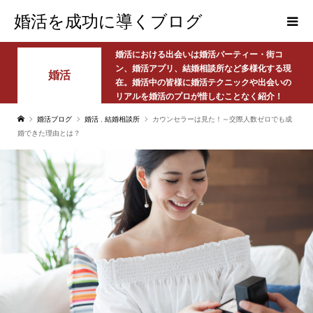
婚活を成功に導くブログ
婚活における出会いは婚活パーティー・街コ
ン、婚活アプリ、結婚相談所など多様化する現
婚活
在。婚活中の皆様に婚活テクニックや出会いの
リアルを婚活のプロが惜しむことなく紹介！
婚活ブログ
婚活
,
結婚相談所
カウンセラーは見た！～交際人数ゼロでも成
婚できた理由とは？