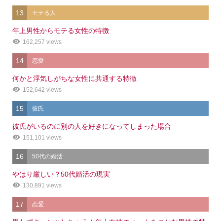
13
モテる人
年上男性からモテる女性の特徴
162,257 views
14
恋愛
何かと浮気しがちな女性に共通する特徴
152,642 views
15
彼氏
彼氏がいるのに別の人を好きになってしまった場合
151,101 views
16
50代の婚活
やはり厳しい？50代婚活の現実
130,891 views
17
恋愛
シェア
電話
メール
会社概要