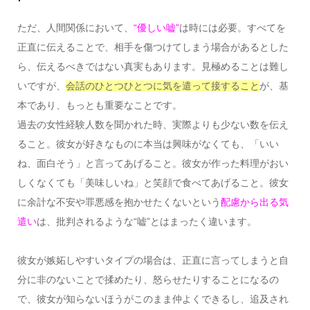
ただ、人間関係において、
“優しい嘘”
は時には必要。すべてを
正直に伝えることで、相手を傷つけてしまう場合があるとした
ら、伝えるべきではない真実もあります。見極めることは難し
いですが、
会話のひとつひとつに気を遣って接すること
が、基
本であり、もっとも重要なことです。
過去の女性経験人数を聞かれた時、実際よりも少ない数を伝え
ること。彼女が好きなものに本当は興味がなくても、「いい
ね、面白そう」と言ってあげること。彼女が作った料理がおい
しくなくても「美味しいね」と笑顔で食べてあげること。彼女
に余計な不安や罪悪感を抱かせたくないという
配慮から出る気
遣い
は、批判されるような“嘘”とはまったく違います。
彼女が嫉妬しやすいタイプの場合は、正直に言ってしまうと自
分に非のないことで揉めたり、怒らせたりすることになるの
で、彼女が知らないほうがこのまま仲よくできるし、追及され