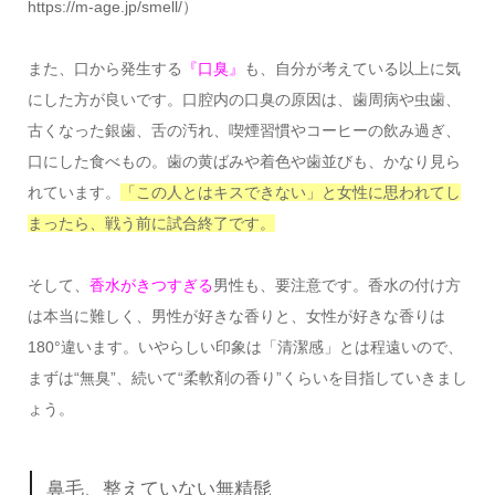
https://m-age.jp/smell/）
また、口から発生する
『口臭』
も、自分が考えている以上に気
にした方が良いです。口腔内の口臭の原因は、歯周病や虫歯、
古くなった銀歯、舌の汚れ、喫煙習慣やコーヒーの飲み過ぎ、
口にした食べもの。歯の黄ばみや着色や歯並びも、かなり見ら
れています。
「この人とはキスできない」と女性に思われてし
まったら、戦う前に試合終了です。
そして、
香水がきつすぎる
男性も、要注意です。香水の付け方
は本当に難しく、男性が好きな香りと、女性が好きな香りは
180°違います。いやらしい印象は「清潔感」とは程遠いので、
まずは“無臭”、続いて“柔軟剤の香り”くらいを目指していきまし
ょう。
鼻毛、整えていない無精髭