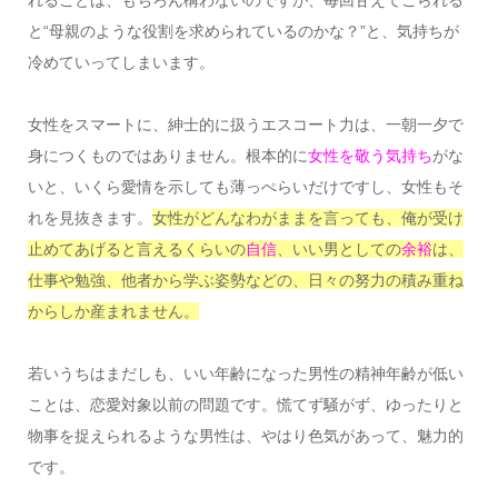
れることは、もちろん構わないのですが、毎回甘えてこられる
と“母親のような役割を求められているのかな？”と、気持ちが
冷めていってしまいます。
女性をスマートに、紳士的に扱うエスコート力は、一朝一夕で
身につくものではありません。根本的に
女性を敬う気持ち
がな
いと、いくら愛情を示しても薄っぺらいだけですし、女性もそ
れを見抜きます。
女性がどんなわがままを言っても、俺が受け
止めてあげると言えるくらいの
自信
、いい男としての
余裕
は、
仕事や勉強、他者から学ぶ姿勢などの、日々の努力の積み重ね
からしか産まれません。
若いうちはまだしも、いい年齢になった男性の精神年齢が低い
ことは、恋愛対象以前の問題です。慌てず騒がず、ゆったりと
物事を捉えられるような男性は、やはり色気があって、魅力的
です。