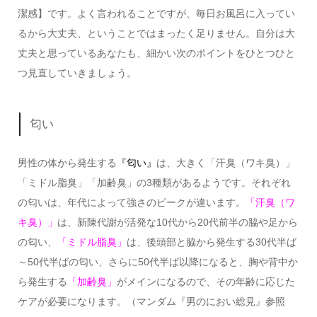
潔感】です。よく言われることですが、毎日お風呂に入ってい
るから大丈夫、ということではまったく足りません。自分は大
丈夫と思っているあなたも、細かい次のポイントをひとつひと
つ見直していきましょう。
匂い
男性の体から発生する
『匂い』
は、大きく「汗臭（ワキ臭）」
「ミドル脂臭」「加齢臭」の3種類があるようです。それぞれ
の匂いは、年代によって強さのピークが違います。
「汗臭（ワ
キ臭）」
は、新陳代謝が活発な10代から20代前半の脇や足から
の匂い、
「ミドル脂臭」
は、後頭部と脇から発生する30代半ば
～50代半ばの匂い、さらに50代半ば以降になると、胸や背中か
ら発生する
「加齢臭」
がメインになるので、その年齢に応じた
ケアが必要になります。（マンダム『男のにおい総見』参照