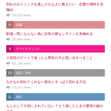
別れのタイミングを逃しがちな人に教えたい、恋愛の潮時を見
極め...
230,728 views
8
恋愛
勘違い男にならない為に女性の脈なしサインを見極める
230,680 views
9
デートテクニック
２回目のデートで迷ったら男性の方が思い出すべきこと
181,158 views
10
失恋・別れ
なかなか別れてくれない彼女とすっぱり別れる方法
173,247 views
11
彼氏
もしかして大切にされていない？そう感じたときの愛情の確か