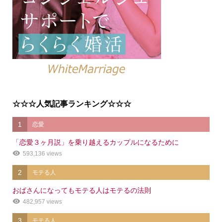
☆☆☆人気記事ランキング☆☆☆
1
恋愛
「恋愛３ヶ月説」を乗り越えるカップルになるために
593,136 views
2
モテる人
おばさんになってもモテる人はモテるの法則
482,957 views
3
モテる人