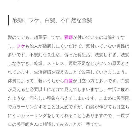
寝癖、フケ、白髪、不自然な金髪
髪のケアも、超重要！です。
寝癖
が付いているのは論外です
し、
フケ
も他人が指摘しにくいだけで、気付いていない男性は
多いです。不規則な食生活、偏った食生活、洗髪しすぎ、洗髪
しなさすぎ、乾燥、ストレス、運動不足などがフケの原因とさ
れています。生活習慣を変えることで改善していきましょう。
体質によって、若いうちから
白髪
が目立つ方も多いです。白髪
が見えると必要以上に老けて見えてしまいますし、生活に疲れ
たような、汚らしい印象を与えてしまいます。こまめに美容院
でカラーリングすることは大変ですが、白髪が伸びても目立ち
にくいカラーリングをしてくれることもありますので、一度プ
ロの美容師さんに相談してみることが一番です。