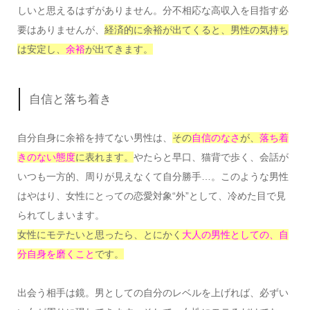
しいと思えるはずがありません。分不相応な高収入を目指す必
要はありませんが、
経済的に余裕が出てくると、男性の気持ち
は安定し、
余裕
が出てきます。
自信と落ち着き
自分自身に余裕を持てない男性は、
その
自信のなさ
が、
落ち着
きのない態度
に表れます。
やたらと早口、猫背で歩く、会話が
いつも一方的、周りが見えなくて自分勝手…。このような男性
はやはり、女性にとっての恋愛対象“外”として、冷めた目で見
られてしまいます。
女性にモテたいと思ったら、とにかく
大人の男性としての、自
分自身を磨くこと
です。
出会う相手は鏡。男としての自分のレベルを上げれば、必ずい