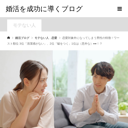
婚活を成功に導くブログ
モテない人
婚活ブログ
モテない人
,
恋愛
恋愛対象外になってしまう男性の特徴！ワー
スト順位 3位「清潔感がない」、2位「嘘をつく」1位は（意外な）●●！？