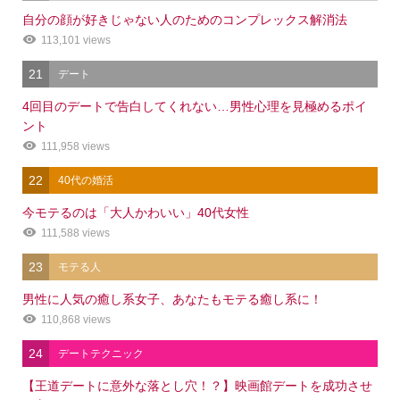
自分の顔が好きじゃない人のためのコンプレックス解消法
113,101 views
21
デート
4回目のデートで告白してくれない…男性心理を見極めるポイ
ント
111,958 views
22
40代の婚活
今モテるのは「大人かわいい」40代女性
111,588 views
23
モテる人
男性に人気の癒し系女子、あなたもモテる癒し系に！
110,868 views
24
デートテクニック
【王道デートに意外な落とし穴！？】映画館デートを成功させ
シェア
電話
メール
会社概要