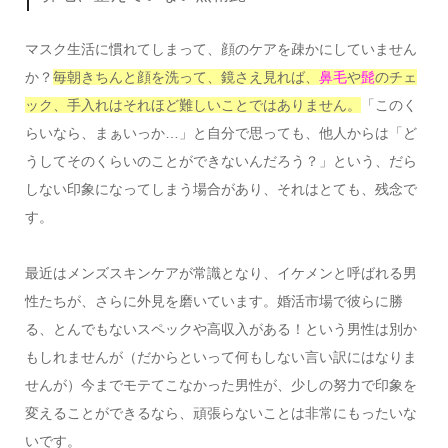
マスク生活に慣れてしまって、顔のケアを疎かにしていません
か？
毎朝きちんと顔を洗って、鏡さえ見れば、
鼻毛
や
髭
のチェ
ック、手入れはそれほど難しいことではありません。
「このく
らいなら、まぁいっか…」と自分で思っても、他人からは「ど
うしてそのくらいのことができないんだろう？」という、だら
しない印象になってしまう場合があり、それはとても、残念で
す。
最近はメンズスキンケアが常識となり、イケメンと呼ばれる男
性たちが、さらに外見を磨いています。婚活市場で彼らに勝
る、とんでもないスペックや高収入がある！という男性は別か
もしれませんが（だからといって何もしない言い訳にはなりま
せんが）今までモテてこなかった男性が、少しの努力で印象を
変えることができるなら、頑張らないことは非常にもったいな
いです。