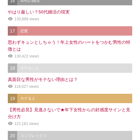
16
50代の婚活
やはり厳しい？50代婚活の現実
130,889 views
17
恋愛
思わずキュンとしちゃう！年上女性のハートをつかむ男性の特
徴とは
130,422 views
18
モテない人
真面目な男性がモテない理由とは？
118,027 views
19
モテる人
【男性必見】見逃さないで★年下女性からの好感度サインと見
分け方
115,182 views
20
コンプレックス