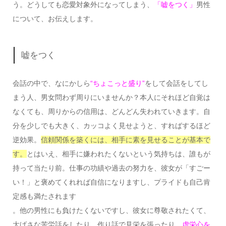
う。どうしても恋愛対象外になってしまう、
「嘘をつく」
男性
について、お伝えします。
嘘をつく
会話の中で、なにかしら
“ちょこっと盛り”
をして会話をしてし
まう人、男女問わず周りにいませんか？本人にそれほど自覚は
なくても、周りからの信用は、どんどん失われていきます。自
分を少しでも大きく、カッコよく見せようと、すればするほど
逆効果。
信頼関係を築くには、相手に素を見せることが基本で
す。
とはいえ、相手に嫌われたくないという気持ちは、誰もが
持って当たり前。仕事の功績や過去の努力を、彼女が「すごー
い！」と褒めてくれれば自信になりますし、プライドも自己肯
定感も満たされます
。他の男性にも負けたくないですし、彼女に尊敬されたくて、
大げさな苦労話をしたり、作り話で見栄を張ったり。
虚栄心を