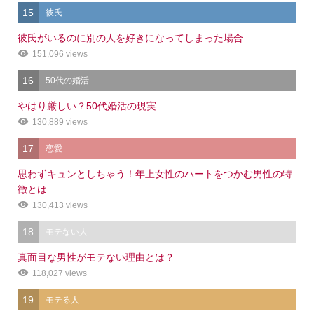
15
彼氏
彼氏がいるのに別の人を好きになってしまった場合
151,096 views
16
50代の婚活
やはり厳しい？50代婚活の現実
130,889 views
17
恋愛
思わずキュンとしちゃう！年上女性のハートをつかむ男性の特
徴とは
130,413 views
18
モテない人
真面目な男性がモテない理由とは？
118,027 views
19
モテる人