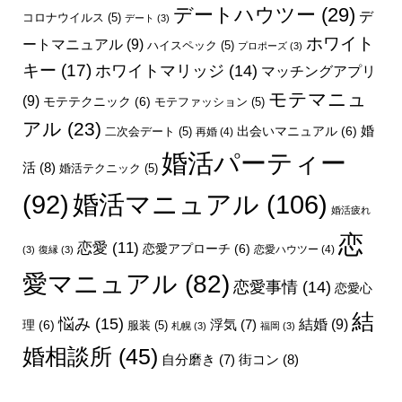
デートハウツー
(29)
デ
コロナウイルス
(5)
デート
(3)
ホワイト
ートマニュアル
(9)
ハイスペック
(5)
プロポーズ
(3)
キー
(17)
ホワイトマリッジ
(14)
マッチングアプリ
モテマニュ
(9)
モテテクニック
(6)
モテファッション
(5)
アル
(23)
婚
出会いマニュアル
(6)
二次会デート
(5)
再婚
(4)
婚活パーティー
活
(8)
婚活テクニック
(5)
婚活マニュアル
(106)
(92)
婚活疲れ
恋
恋愛
(11)
恋愛アプローチ
(6)
恋愛ハウツー
(4)
(3)
復縁
(3)
愛マニュアル
(82)
恋愛事情
(14)
恋愛心
結
悩み
(15)
結婚
(9)
理
(6)
浮気
(7)
服装
(5)
札幌
(3)
福岡
(3)
婚相談所
(45)
街コン
(8)
自分磨き
(7)
シェア
電話
メール
会社概要