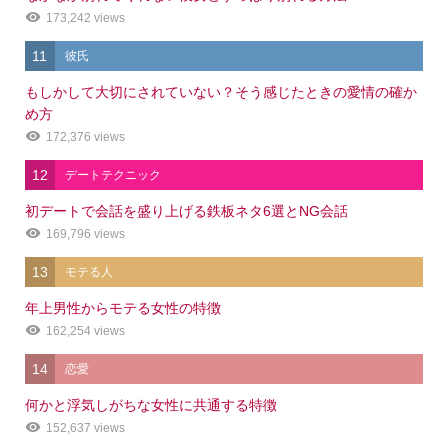
173,242 views
11
彼氏
もしかして大切にされていない？そう感じたときの愛情の確か
め方
172,376 views
12
デートテクニック
初デートで会話を盛り上げる鉄板ネタ6選とNG会話
169,796 views
13
モテる人
年上男性からモテる女性の特徴
162,254 views
14
恋愛
何かと浮気しがちな女性に共通する特徴
152,637 views