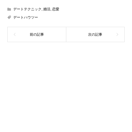
デートテクニック
,
婚活
,
恋愛
デートハウツー