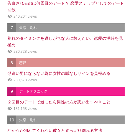
告白されるのは何回目のデート？ 恋愛ステップとしてのデート
回数
240,204 views
7
失恋・別れ
別れのタイミングを逃しがちな人に教えたい、恋愛の潮時を見
極め...
230,728 views
8
恋愛
勘違い男にならない為に女性の脈なしサインを見極める
230,678 views
9
デートテクニック
２回目のデートで迷ったら男性の方が思い出すべきこと
181,158 views
10
失恋・別れ
なかなか別れてくれない彼女とすっぱり別れる方法