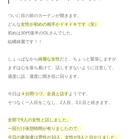
ついに目の前のカーテンが開きます。
どんな
女性が初めの相手かドキドキです（笑）
初めは30代後半のOLさんでした。
結構綺麗です！！
しょっぱなから
綺麗な女性
だと、ちょっと緊張しますが
まずは心を落ち着けて、話しすぎないように注意して、
適度に話、適度に聞き役に回ります。
今日は
４分間つづ、全員と話す
ようです。
そつなく一人目をこなし、2人目、3人目と続きます。
全部で9人の女性と話しました。
一回だけ休憩時間が有りましたので、
今日の参加者は男性が10人、女性が9人と分かりました。