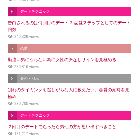
6
デートテクニック
告白されるのは何回目のデート？ 恋愛ステップとしてのデート
回数
240,329 views
7
恋愛
勘違い男にならない為に女性の脈なしサインを見極める
230,816 views
8
失恋・別れ
別れのタイミングを逃しがちな人に教えたい、恋愛の潮時を見
極め...
230,785 views
9
デートテクニック
２回目のデートで迷ったら男性の方が思い出すべきこと
181,217 views
シェア
電話
メール
会社概要