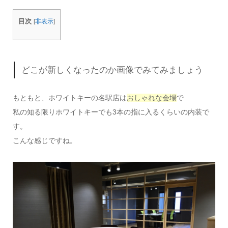
目次
[
非表示
]
どこが新しくなったのか画像でみてみましょう
もともと、ホワイトキーの名駅店は
おしゃれな会場
で
私の知る限りホワイトキーでも3本の指に入るくらいの内装で
す。
こんな感じですね。