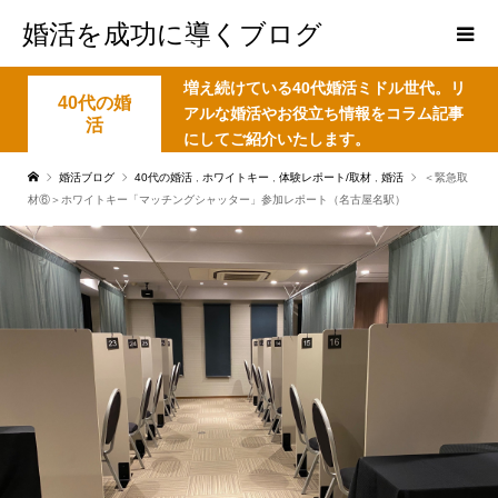
婚活を成功に導くブログ
増え続けている40代婚活ミドル世代。リ
40代の婚
アルな婚活やお役立ち情報をコラム記事
活
にしてご紹介いたします。
婚活ブログ
40代の婚活
,
ホワイトキー
,
体験レポート/取材
,
婚活
＜緊急取
材⑥＞ホワイトキー「マッチングシャッター」参加レポート（名古屋名駅）