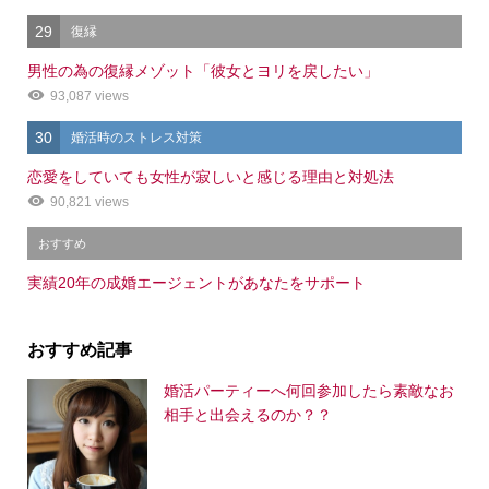
29
復縁
男性の為の復縁メゾット「彼女とヨリを戻したい」
93,087 views
30
婚活時のストレス対策
恋愛をしていても女性が寂しいと感じる理由と対処法
90,821 views
おすすめ
実績20年の成婚エージェントがあなたをサポート
おすすめ記事
婚活パーティーへ何回参加したら素敵なお
相手と出会えるのか？？