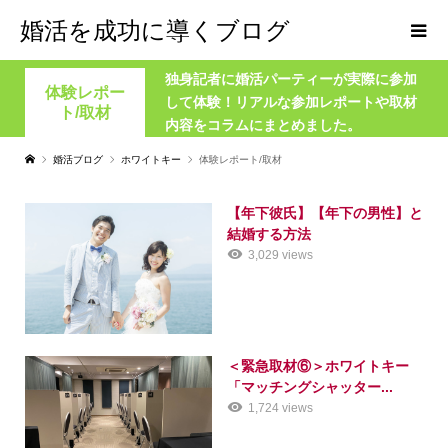
婚活を成功に導くブログ
独身記者に婚活パーティーが実際に参加
体験レポー
して体験！リアルな参加レポートや取材
ト/取材
内容をコラムにまとめました。
婚活ブログ
ホワイトキー
体験レポート/取材
【年下彼氏】【年下の男性】と
結婚する方法
3,029 views
＜緊急取材⑥＞ホワイトキー
「マッチングシャッター...
1,724 views