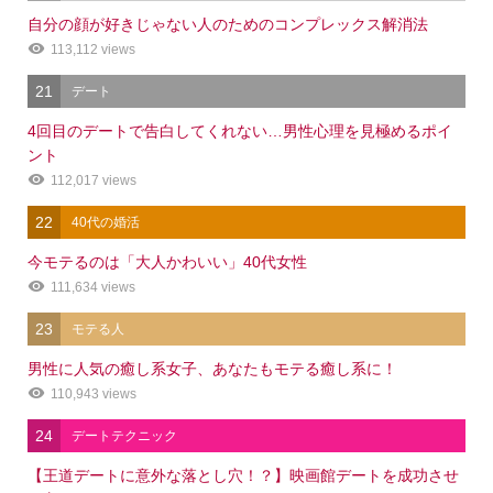
自分の顔が好きじゃない人のためのコンプレックス解消法
113,112 views
21
デート
4回目のデートで告白してくれない…男性心理を見極めるポイ
ント
112,017 views
22
40代の婚活
今モテるのは「大人かわいい」40代女性
111,634 views
23
モテる人
男性に人気の癒し系女子、あなたもモテる癒し系に！
110,943 views
24
デートテクニック
【王道デートに意外な落とし穴！？】映画館デートを成功させ