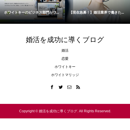
ネス部門がワ...
【現在急募！】婚活業界で働きた...
【脱！恋人いない歴
婚活を成功に導くブログ
婚活
恋愛
ホワイトキー
ホワイトマリッジ
Copyright ©
婚活を成功に導くブログ. All Rights Reserved.
シェア
電話
メール
会社概要