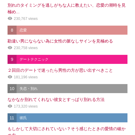
別れのタイミングを逃しがちな人に教えたい、恋愛の潮時を見
極め...
230,767 views
8
恋愛
勘違い男にならない為に女性の脈なしサインを見極める
230,758 views
9
デートテクニック
２回目のデートで迷ったら男性の方が思い出すべきこと
181,196 views
10
失恋・別れ
なかなか別れてくれない彼女とすっぱり別れる方法
173,320 views
11
彼氏
もしかして大切にされていない？そう感じたときの愛情の確か