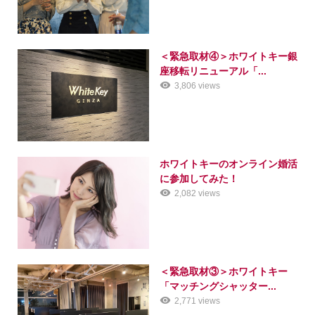
＜緊急取材④＞ホワイトキー銀
座移転リニューアル「...
3,806 views
ホワイトキーのオンライン婚活
に参加してみた！
2,082 views
＜緊急取材③＞ホワイトキー
「マッチングシャッター...
2,771 views