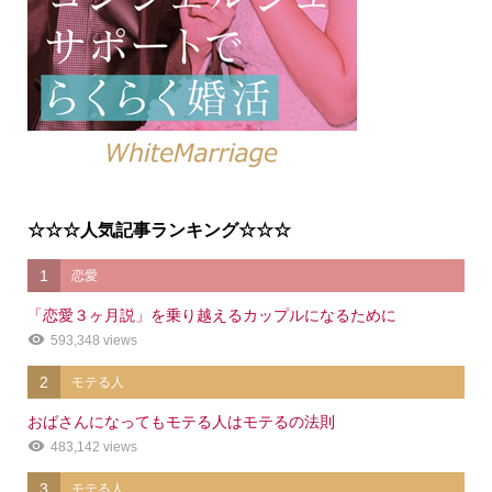
☆☆☆人気記事ランキング☆☆☆
1
恋愛
「恋愛３ヶ月説」を乗り越えるカップルになるために
593,348 views
2
モテる人
おばさんになってもモテる人はモテるの法則
483,142 views
3
モテる人