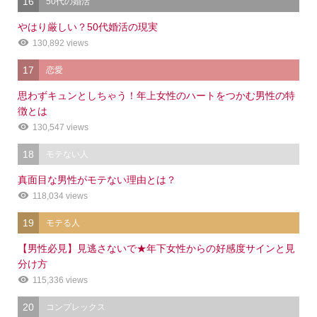
16
50代の婚活
やはり厳しい？50代婚活の現実
130,892 views
17
恋愛
思わずキュンとしちゃう！年上女性のハートをつかむ男性の特
徴とは
130,547 views
18
モテない人
真面目な男性がモテない理由とは？
118,034 views
19
モテる人
【男性必見】見逃さないで★年下女性からの好感度サインと見
分け方
115,336 views
20
コンプレックス