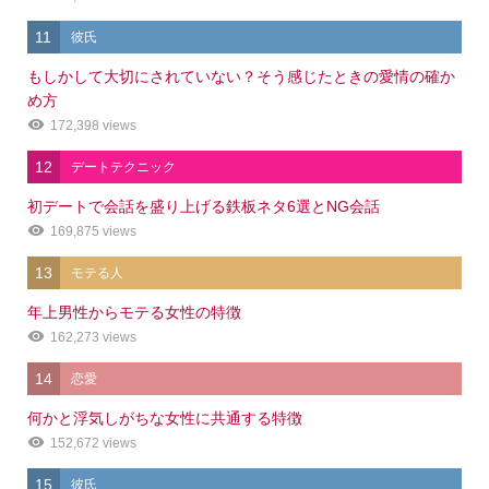
11
彼氏
もしかして大切にされていない？そう感じたときの愛情の確か
め方
172,398 views
12
デートテクニック
初デートで会話を盛り上げる鉄板ネタ6選とNG会話
169,875 views
13
モテる人
年上男性からモテる女性の特徴
162,273 views
14
恋愛
何かと浮気しがちな女性に共通する特徴
152,672 views
15
彼氏