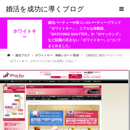
婚活を成功に導くブログ
婚活パーティーや街コンのパーティーブランド
「ホワイトキー」。リアルな体験談、
ホワイトキ
「MATCHING SHUTTER」や「AIマッチング」
ー
など話題の尽きない「ホワイトキー」について
まとめました。
婚活ブログ
ホワイトキー
,
体験レポート/取材
【体験談】婚活パーティーの
「ホワイトキー」のマイページをフル活用してみた！