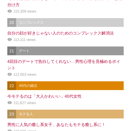
分け方
115,309 views
20
コンプレックス
自分の顔が好きじゃない人のためのコンプレックス解消法
113,111 views
21
デート
4回目のデートで告白してくれない…男性心理を見極めるポイ
ント
112,003 views
22
40代の婚活
今モテるのは「大人かわいい」40代女性
111,627 views
23
モテる人
男性に人気の癒し系女子、あなたもモテる癒し系に！
シェア
電話
メール
会社概要