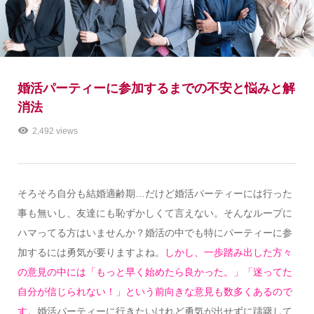
婚活パーティーに参加するまでの不安と悩みと解
消法
2,492 views
そろそろ自分も結婚適齢期…だけど婚活パーティーには行った
事も無いし、友達にも恥ずかしくて言えない。そんなループに
ハマってる方はいませんか？婚活の中でも特にパーティーに参
加するには勇気が要りますよね。
しかし、一歩踏み出した方々
の意見の中には「もっと早く始めたら良かった。」「迷ってた
自分が信じられない！」という前向きな意見も数多くあるので
す。
婚活パーティーに行きたいけれど勇気が出せずに躊躇して