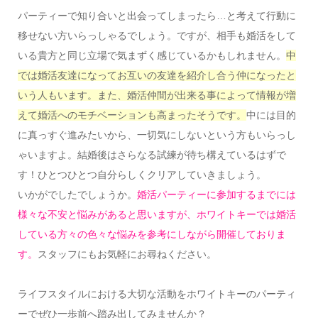
パーティーで知り合いと出会ってしまったら…と考えて行動に
移せない方いらっしゃるでしょう。ですが、相手も婚活をして
いる貴方と同じ立場で気まずく感じているかもしれません。
中
では婚活友達になってお互いの友達を紹介し合う仲になったと
いう人もいます。また、婚活仲間が出来る事によって情報が増
えて婚活へのモチベーションも高まったそうです。
中には目的
に真っすぐ進みたいから、一切気にしないという方もいらっし
ゃいますよ。結婚後はさらなる試練が待ち構えているはずで
す！ひとつひとつ自分らしくクリアしていきましょう。
いかがでしたでしょうか。
婚活パーティーに参加するまでには
様々な不安と悩みがあると思いますが、ホワイトキーでは婚活
している方々の色々な悩みを参考にしながら開催しておりま
す。
スタッフにもお気軽にお尋ねください。
ライフスタイルにおける大切な活動をホワイトキーのパーティ
ーでぜひ一歩前へ踏み出してみませんか？