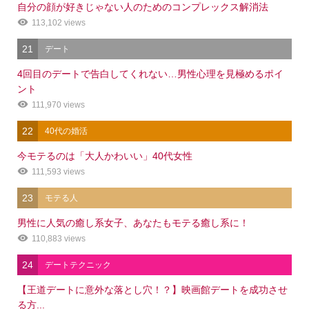
自分の顔が好きじゃない人のためのコンプレックス解消法
113,102 views
21
デート
4回目のデートで告白してくれない…男性心理を見極めるポイ
ント
111,970 views
22
40代の婚活
今モテるのは「大人かわいい」40代女性
111,593 views
23
モテる人
男性に人気の癒し系女子、あなたもモテる癒し系に！
110,883 views
24
デートテクニック
【王道デートに意外な落とし穴！？】映画館デートを成功させ
る方...