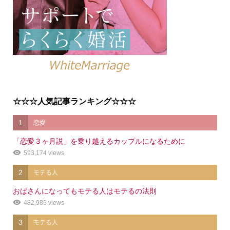
☆☆☆人気記事ランキング☆☆☆
1
恋愛
「恋愛３ヶ月説」を乗り越えるカップルになるために
593,174 views
2
モテる人
おばさんになってもモテる人はモテるの法則
482,985 views
3
モテる人