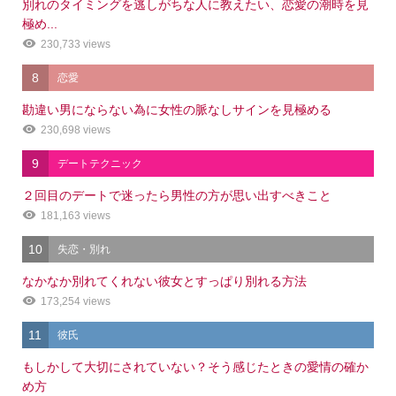
別れのタイミングを逃しがちな人に教えたい、恋愛の潮時を見
極め...
230,733 views
8
恋愛
勘違い男にならない為に女性の脈なしサインを見極める
230,698 views
9
デートテクニック
２回目のデートで迷ったら男性の方が思い出すべきこと
181,163 views
10
失恋・別れ
なかなか別れてくれない彼女とすっぱり別れる方法
173,254 views
11
彼氏
もしかして大切にされていない？そう感じたときの愛情の確か
め方