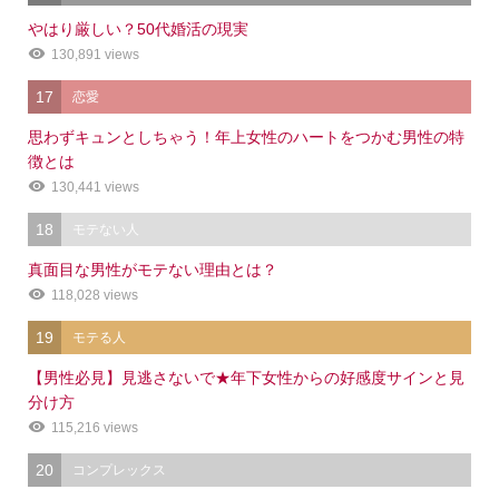
やはり厳しい？50代婚活の現実
130,891 views
17
恋愛
思わずキュンとしちゃう！年上女性のハートをつかむ男性の特
徴とは
130,441 views
18
モテない人
真面目な男性がモテない理由とは？
118,028 views
19
モテる人
【男性必見】見逃さないで★年下女性からの好感度サインと見
分け方
115,216 views
20
コンプレックス