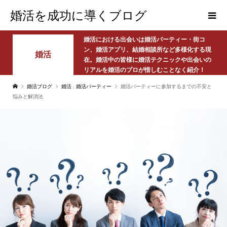
婚活を成功に導くブログ
婚活における出会いは婚活パーティー・街コ
ン、婚活アプリ、結婚相談所など多様化する現
婚活
在。婚活中の皆様に婚活テクニックや出会いの
リアルを婚活のプロが惜しむことなく紹介！
婚活ブログ
婚活
,
婚活パーティー
婚活パーティーに参加するまでの不安と
悩みと解消法