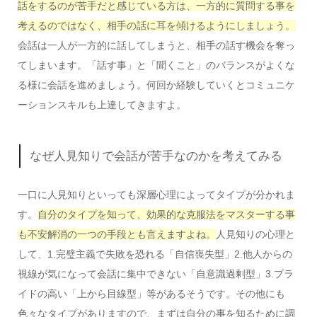
話をするのが苦手だと感じている方は、一方的に質問する事を
考えるのではなく、相手の話に耳を傾けるようにしましょう。
会話は一人が一方的に話してしまうと、相手の話す機会を奪っ
てしまいます。「話す事」と「聞くこと」のバランスがよくな
る様に会話を進めましょう。何回か経験していくとコミュニケ
ーションスキルも上達してきますよ。
なぜ人見知りで会話が苦手なのかを考えてみる
一口に人見知りといっても深層心理によってタイプが分かれま
す。
自分のタイプを知って、効果的な克服法をマスターする事
も不安解消の一つの手段とも言えますよね。
人見知りの心理と
して、1.完璧主義で失敗を恐れる「自信喪失型」2.他人からの
視線が気になって会話に集中できない「自意識過剰型」3.プラ
イドの高い「上から目線型」等があるそうです。その他にも
色々なタイプがありますので、まずは自分の事を知るために調