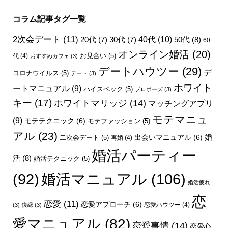
コラム記事タグ一覧
2次会デート
(11)
40代
(10)
50代
(8)
20代
(7)
30代
(7)
60
オンライン婚活
(20)
お見合い
(5)
代
(4)
おすすめカフェ
(3)
デートハウツー
(29)
デ
コロナウイルス
(5)
デート
(3)
ホワイト
ートマニュアル
(9)
ハイスペック
(5)
プロポーズ
(3)
キー
(17)
ホワイトマリッジ
(14)
マッチングアプリ
モテマニュ
(9)
モテテクニック
(6)
モテファッション
(5)
アル
(23)
婚
出会いマニュアル
(6)
二次会デート
(5)
再婚
(4)
婚活パーティー
活
(8)
婚活テクニック
(5)
婚活マニュアル
(106)
(92)
婚活疲れ
恋
恋愛
(11)
恋愛アプローチ
(6)
恋愛ハウツー
(4)
(3)
復縁
(3)
愛マニュアル
(82)
恋愛事情
(14)
恋愛心