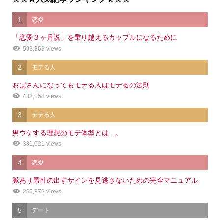
1
恋愛
「恋愛３ヶ月説」を乗り越えるカップルになるために
593,363 views
2
モテる人
おばさんになってもモテる人はモテるの法則
483,158 views
3
モテる人
男ウケする理想のモテ体型とは…。
381,021 views
4
恋愛
脈あり男性の出すサインを見逃さないための完全マニュアル
255,872 views
5
デート