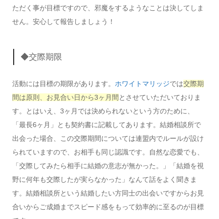
ただく事が目標ですので、邪魔をするようなことは決してしま
せん。安心して報告しましょう！
◆交際期限
活動には目標の期限があります。
ホワイトマリッジ
では
交際期
間は原則、お見合い日から3ヶ月間
とさせていただいておりま
す。とはいえ、3ヶ月では決められないという方のために、
「最長6ヶ月」とも契約書に記載してあります。結婚相談所で
出会った場合、この交際期間については連盟内でルールが設け
られていますので、お相手も同じ認識です。自然な恋愛でも、
「交際してみたら相手に結婚の意志が無かった。」「結婚を視
野に何年も交際したが実らなかった」なんて話をよく聞きま
す。結婚相談所という結婚したい方同士の出会いですからお見
合いからご成婚までスピード感をもって効率的に至るのが目標