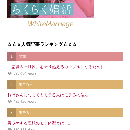
☆☆☆人気記事ランキング☆☆☆
1
恋愛
「恋愛３ヶ月説」を乗り越えるカップルになるために
593,084 views
2
モテる人
おばさんになってもモテる人はモテるの法則
482,920 views
3
モテる人
男ウケする理想のモテ体型とは…。
380,883 views