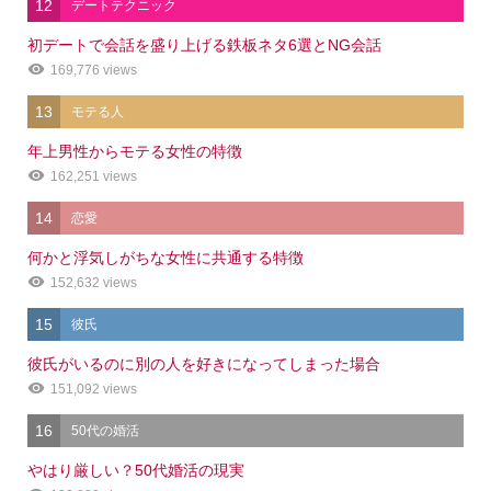
12
デートテクニック
初デートで会話を盛り上げる鉄板ネタ6選とNG会話
169,776 views
13
モテる人
年上男性からモテる女性の特徴
162,251 views
14
恋愛
何かと浮気しがちな女性に共通する特徴
152,632 views
15
彼氏
彼氏がいるのに別の人を好きになってしまった場合
151,092 views
16
50代の婚活
やはり厳しい？50代婚活の現実