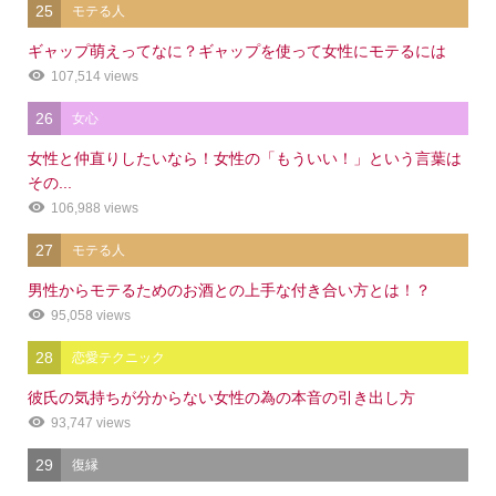
25
モテる人
ギャップ萌えってなに？ギャップを使って女性にモテるには
107,514 views
26
女心
女性と仲直りしたいなら！女性の「もういい！」という言葉は
その...
106,988 views
27
モテる人
男性からモテるためのお酒との上手な付き合い方とは！？
95,058 views
28
恋愛テクニック
彼氏の気持ちが分からない女性の為の本音の引き出し方
93,747 views
29
復縁