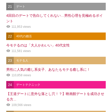
21
デート
4回目のデートで告白してくれない…男性心理を見極めるポイ
ント
111,953 views
22
40代の婚活
今モテるのは「大人かわいい」40代女性
111,581 views
23
モテる人
男性に人気の癒し系女子、あなたもモテる癒し系に！
110,858 views
24
デートテクニック
【王道デートに意外な落とし穴！？】映画館デートを成功させ
る方...
109,566 views