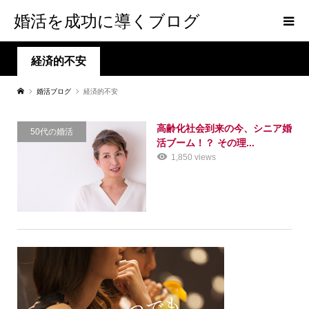
婚活を成功に導くブログ
経済的不安
婚活ブログ
経済的不安
高齢化社会到来の今、シニア婚
50代の婚活
活ブーム！？ その理...
1,850 views