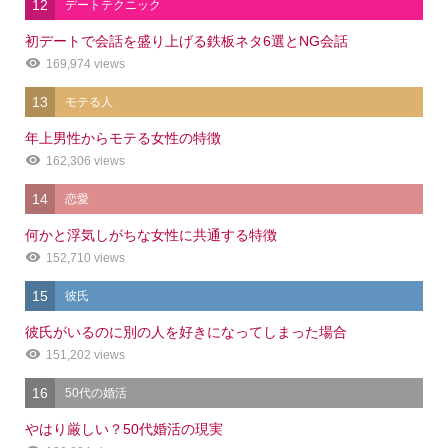
12
デートテクニック
初デートで会話を盛り上げる鉄板ネタ6選とNG会話
169,974 views
13
モテる人
年上男性からモテる女性の特徴
162,306 views
14
恋愛
何かと浮気しがちな女性に共通する特徴
152,710 views
15
彼氏
彼氏がいるのに別の人を好きになってしまった場合
151,202 views
16
50代の婚活
やはり厳しい？50代婚活の現実