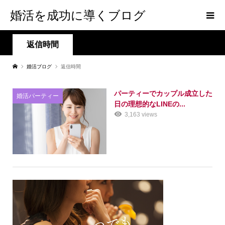
婚活を成功に導くブログ
返信時間
婚活ブログ
返信時間
パーティーでカップル成立した
婚活パーティー
日の理想的なLINEの...
3,163 views