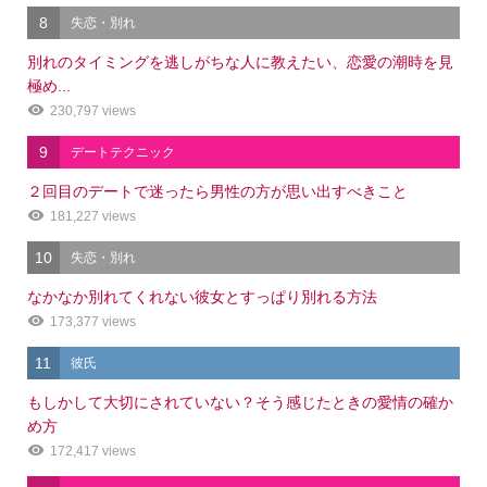
8
失恋・別れ
別れのタイミングを逃しがちな人に教えたい、恋愛の潮時を見
極め...
230,797 views
9
デートテクニック
２回目のデートで迷ったら男性の方が思い出すべきこと
181,227 views
10
失恋・別れ
なかなか別れてくれない彼女とすっぱり別れる方法
173,377 views
11
彼氏
もしかして大切にされていない？そう感じたときの愛情の確か
め方
172,417 views