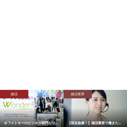
婚活
婚活業界
ワイトキーのビジネス部門がワ...
【現在急募！】婚活業界で働きた...
【