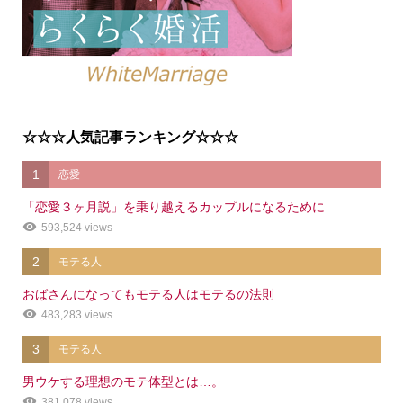
☆☆☆人気記事ランキング☆☆☆
1
恋愛
「恋愛３ヶ月説」を乗り越えるカップルになるために
593,524 views
2
モテる人
おばさんになってもモテる人はモテるの法則
483,283 views
3
モテる人
男ウケする理想のモテ体型とは…。
381,078 views