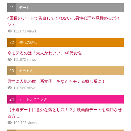
21
デート
4回目のデートで告白してくれない…男性心理を見極めるポイ
ント
112,071 views
22
40代の婚活
今モテるのは「大人かわいい」40代女性
111,672 views
23
モテる人
男性に人気の癒し系女子、あなたもモテる癒し系に！
110,980 views
24
デートテクニック
【王道デートに意外な落とし穴！？】映画館デートを成功させ
る方...
109,723 views