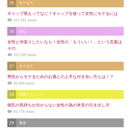
25
モテる人
ギャップ萌えってなに？ギャップを使って女性にモテるには
107,541 views
26
女心
女性と仲直りしたいなら！女性の「もういい！」という言葉は
その...
107,035 views
27
モテる人
男性からモテるためのお酒との上手な付き合い方とは！？
95,069 views
28
恋愛テクニック
彼氏の気持ちが分からない女性の為の本音の引き出し方
93,779 views
29
復縁