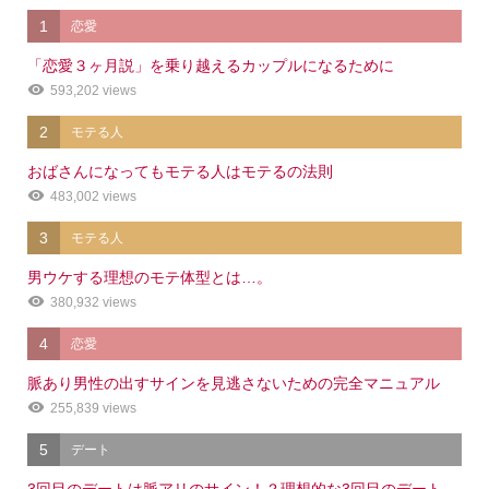
1
恋愛
「恋愛３ヶ月説」を乗り越えるカップルになるために
593,202 views
2
モテる人
おばさんになってもモテる人はモテるの法則
483,002 views
3
モテる人
男ウケする理想のモテ体型とは…。
380,932 views
4
恋愛
脈あり男性の出すサインを見逃さないための完全マニュアル
255,839 views
5
デート
3回目のデートは脈アリのサイン！？理想的な3回目のデート