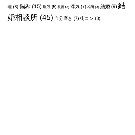
結
悩み
(15)
結婚
(9)
理
(6)
浮気
(7)
服装
(5)
札幌
(3)
福岡
(3)
婚相談所
(45)
街コン
(8)
自分磨き
(7)
シェア
電話
メール
会社概要