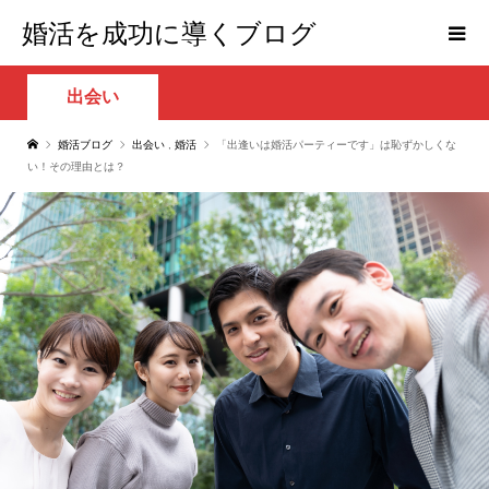
婚活を成功に導くブログ
出会い
婚活ブログ
出会い
,
婚活
「出逢いは婚活パーティーです」は恥ずかしくな
い！その理由とは？