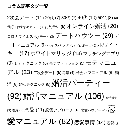
コラム記事タグ一覧
2次会デート
(11)
40代
(10)
50代
(8)
20代
(7)
30代
(7)
60
オンライン婚活
(20)
お見合い
(5)
代
(4)
おすすめカフェ
(3)
デートハウツー
(29)
デ
コロナウイルス
(5)
デート
(3)
ホワイト
ートマニュアル
(9)
ハイスペック
(5)
プロポーズ
(3)
キー
(17)
ホワイトマリッジ
(14)
マッチングアプリ
モテマニュ
(9)
モテテクニック
(6)
モテファッション
(5)
アル
(23)
婚
出会いマニュアル
(6)
二次会デート
(5)
再婚
(4)
婚活パーティー
活
(8)
婚活テクニック
(5)
婚活マニュアル
(106)
(92)
婚活疲れ
恋
恋愛
(11)
恋愛アプローチ
(6)
恋愛ハウツー
(4)
(3)
復縁
(3)
愛マニュアル
(82)
恋愛事情
(14)
恋愛心