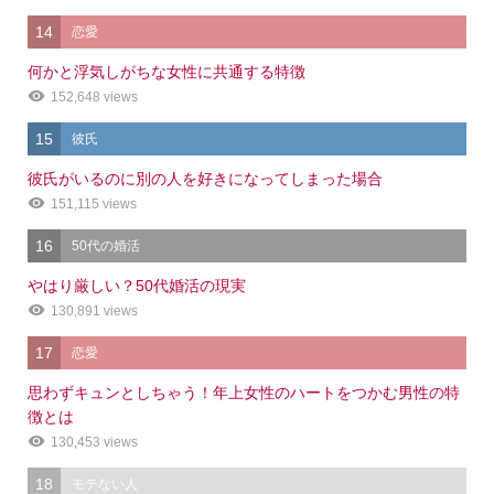
14
恋愛
何かと浮気しがちな女性に共通する特徴
152,648 views
15
彼氏
彼氏がいるのに別の人を好きになってしまった場合
151,115 views
16
50代の婚活
やはり厳しい？50代婚活の現実
130,891 views
17
恋愛
思わずキュンとしちゃう！年上女性のハートをつかむ男性の特
徴とは
130,453 views
18
モテない人