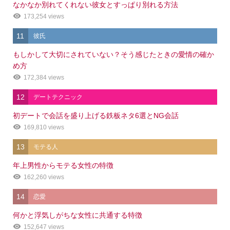
なかなか別れてくれない彼女とすっぱり別れる方法
173,254 views
11
彼氏
もしかして大切にされていない？そう感じたときの愛情の確か
め方
172,384 views
12
デートテクニック
初デートで会話を盛り上げる鉄板ネタ6選とNG会話
169,810 views
13
モテる人
年上男性からモテる女性の特徴
162,260 views
14
恋愛
何かと浮気しがちな女性に共通する特徴
152,647 views