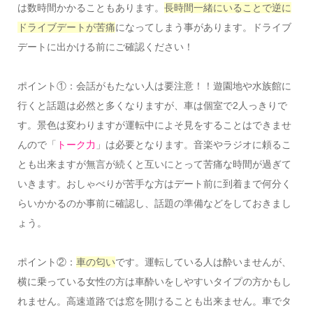
は数時間かかることもあります。
長時間一緒にいることで逆に
ドライブデートが苦痛
になってしまう事があります。ドライブ
デートに出かける前にご確認ください！
ポイント①：会話がもたない人は要注意！！遊園地や水族館に
行くと話題は必然と多くなりますが、車は個室で2人っきりで
す。景色は変わりますが運転中によそ見をすることはできませ
んので「
トーク力
」は必要となります。音楽やラジオに頼るこ
とも出来ますが無言が続くと互いにとって苦痛な時間が過ぎて
いきます。おしゃべりが苦手な方はデート前に到着まで何分く
らいかかるのか事前に確認し、話題の準備などをしておきまし
ょう。
ポイント②：
車の匂い
です。運転している人は酔いませんが、
横に乗っている女性の方は車酔いをしやすいタイプの方かもし
れません。高速道路では窓を開けることも出来ません。車でタ