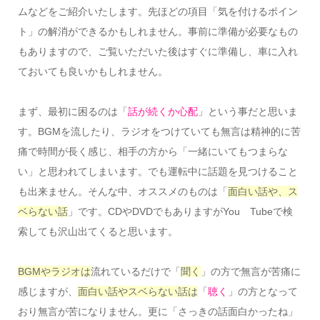
ムなどをご紹介いたします。先ほどの項目「気を付けるポイン
ト」の解消ができるかもしれません。事前に準備が必要なもの
もありますので、ご覧いただいた後はすぐに準備し、車に入れ
ておいても良いかもしれません。
まず、最初に困るのは「
話が続くか心配
」という事だと思いま
す。BGMを流したり、ラジオをつけていても無言は精神的に苦
痛で時間が長く感じ、相手の方から「一緒にいてもつまらな
い」と思われてしまいます。でも運転中に話題を見つけること
も出来ません。そんな中、オススメのものは「
面白い話や、ス
ベらない話
」です。CDやDVDでもありますがYou Tubeで検
索しても沢山出てくると思います。
BGMやラジオは
流れているだけで「
聞く
」の方で無言が苦痛に
感じますが、
面白い話やスベらない話は
「
聴く
」の方となって
おり無言が苦になりません。更に「さっきの話面白かったね」