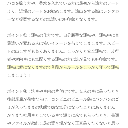
バコを吸う方や、香水を入れている方は最初から遠方のデート
より、近場のデートをお勧めします。遠出をする際はレンタカ
ーなど提案するなどの気遣いは好印象となります。
ポイント③：運転の仕方です。自分勝手な運転や、運転中に言
葉遣いが変わる人は怖いイメージを与えてしまします。スピー
ドの出しすぎも良くありません。しっかりと安全運転で、歩行
者や対向車にも気配りする運転の方は誰が見ても好印象です。
運転は癖になりますので普段からルールをしっかり守って運転
しましょう！
ポイント④：洗車や車内の片付けです。友人の車に乗ったとき
後部座席が荷物だらけ、コンビニのビニール袋にパンパンのゴ
ミが入ったままの状態で嫌な気分になったことはありません
か？また社用車としている車で迎えに来てもらったとき、書類
やファイルが散乱し足の置き場がなく正直乗りたくないと思っ