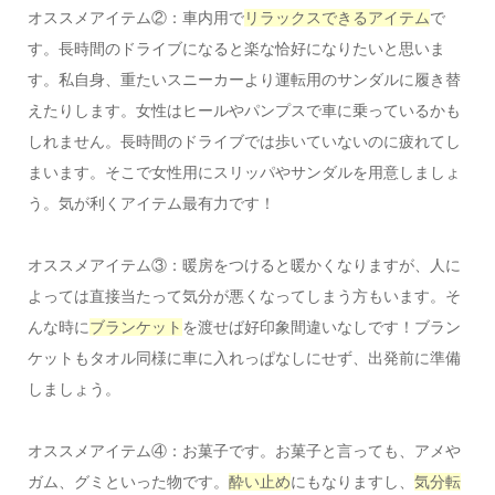
オススメアイテム②：車内用で
リラックスできるアイテム
で
す。長時間のドライブになると楽な恰好になりたいと思いま
す。私自身、重たいスニーカーより運転用のサンダルに履き替
えたりします。女性はヒールやパンプスで車に乗っているかも
しれません。長時間のドライブでは歩いていないのに疲れてし
まいます。そこで女性用にスリッパやサンダルを用意しましょ
う。気が利くアイテム最有力です！
オススメアイテム③：暖房をつけると暖かくなりますが、人に
よっては直接当たって気分が悪くなってしまう方もいます。そ
んな時に
ブランケット
を渡せば好印象間違いなしです！ブラン
ケットもタオル同様に車に入れっぱなしにせず、出発前に準備
しましょう。
オススメアイテム④：お菓子です。お菓子と言っても、アメや
ガム、グミといった物です。
酔い止め
にもなりますし、
気分転