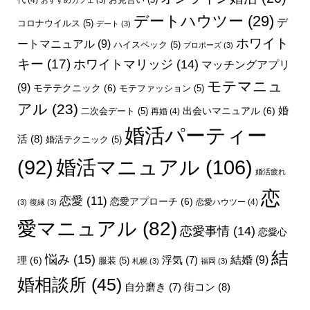
代
(4)
おすすめカフェ
(3)
デートハウツー
(29)
デ
コロナウイルス
(5)
デート
(3)
ホワイト
ートマニュアル
(9)
ハイスペック
(5)
プロポーズ
(3)
キー
(17)
ホワイトマリッジ
(14)
マッチングアプリ
モテマニュ
(9)
モテテクニック
(6)
モテファッション
(5)
アル
(23)
婚
出会いマニュアル
(6)
二次会デート
(5)
再婚
(4)
婚活パーティー
活
(8)
婚活テクニック
(5)
婚活マニュアル
(106)
(92)
婚活疲れ
恋
恋愛
(11)
恋愛アプローチ
(6)
恋愛ハウツー
(4)
(3)
復縁
(3)
愛マニュアル
(82)
恋愛事情
(14)
恋愛心
結
悩み
(15)
結婚
(9)
理
(6)
浮気
(7)
服装
(5)
札幌
(3)
福岡
(3)
婚相談所
(45)
街コン
(8)
自分磨き
(7)