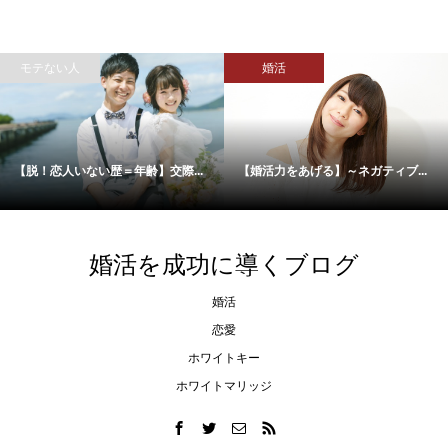
メイク・ファッション
婚活
ネガティブ...
「女性目線」でお話します！おし...
今すぐ恋がしたくなる
婚活を成功に導くブログ
婚活
恋愛
ホワイトキー
ホワイトマリッジ