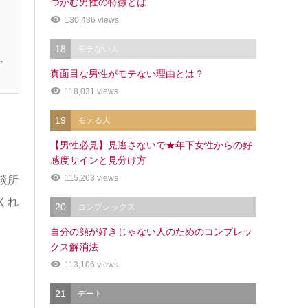
つかむ男性の特徴とは
130,486 views
、
18
モテない人
.
真面目な男性がモテない理由とは？
118,031 views
19
モテる人
【男性必見】見逃さないで★年下女性からの好
感度サインと見分け方
115,263 views
談所
くれ
20
コンプレックス
自分の顔が好きじゃない人のためのコンプレッ
クス解消法
113,106 views
21
デート