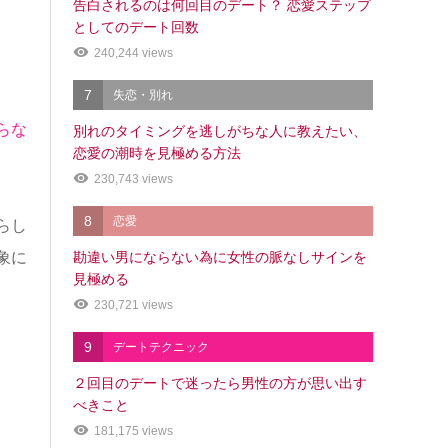
告白されるのは何回目のデート？ 恋愛ステップ
としてのデート回数
240,244 views
7
失恋・別れ
らな
別れのタイミングを逃しがちな人に教えたい、
恋愛の潮時を見極める方法
230,743 views
8
恋愛
らし
勘違い男にならない為に女性の脈なしサインを
象に
見極める
230,721 views
9
デートテクニック
２回目のデートで迷ったら男性の方が思い出す
べきこと
181,175 views