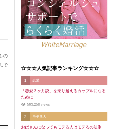
もの
んで
☆☆☆人気記事ランキング☆☆☆
1
恋愛
「恋愛３ヶ月説」を乗り越えるカップルになる
ために
593,258 views
2
モテる人
おばさんになってもモテる人はモテるの法則