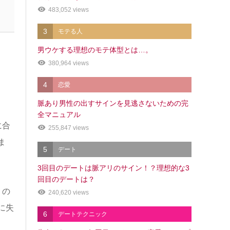
483,052 views
3
モテる人
男ウケする理想のモテ体型とは…。
380,964 views
4
恋愛
脈あり男性の出すサインを見逃さないための完
全マニュアル
に合
255,847 views
ま
5
デート
3回目のデートは脈アリのサイン！？理想的な3
回目のデートは？
くの
240,620 views
に失
6
デートテクニック