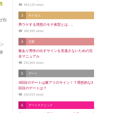
性
483,120 views
3
モテる人
ぜ自
男ウケする理想のモテ体型とは…。
380,995 views
4
恋愛
ン
脈あり男性の出すサインを見逃さないための完
験
全マニュアル
255,864 views
5
デート
3回目のデートは脈アリのサイン！？理想的な3
回目のデートは？
240,633 views
6
デートテクニック