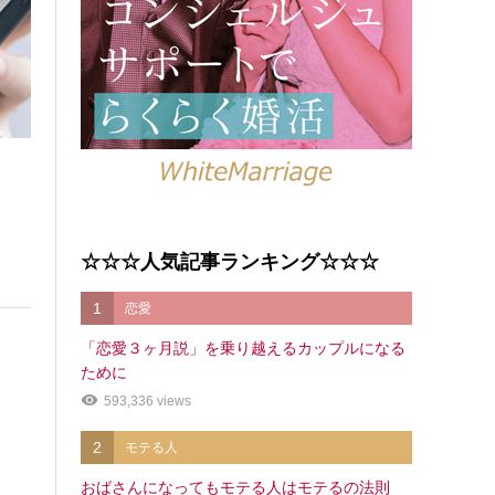
☆☆☆人気記事ランキング☆☆☆
1
恋愛
「恋愛３ヶ月説」を乗り越えるカップルになる
ために
593,336 views
2
モテる人
おばさんになってもモテる人はモテるの法則