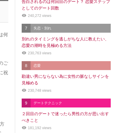
告白されるのは何回目のデート？ 恋愛ステップ
としてのデート回数
240,272 views
7
失恋・別れ
は何
別れのタイミングを逃しがちな人に教えたい、
恋愛の潮時を見極める方法
230,763 views
のご
8
恋愛
に祝
勘違い男にならない為に女性の脈なしサインを
見極める
230,748 views
9
デートテクニック
２回目のデートで迷ったら男性の方が思い出す
べきこと
方
181,192 views