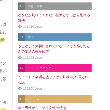
ら」
10
失恋・別れ
なかなか別れてくれない彼女とすっぱり別れる
方法
には
173,316 views
をお
11
彼氏
危険
もしかして大切にされていない？そう感じたと
きの愛情の確かめ方
172,398 views
とス
12
デートテクニック
手が
初デートで会話を盛り上げる鉄板ネタ6選とNG
に浪
会話
169,890 views
13
モテる人
も高
年上男性からモテる女性の特徴