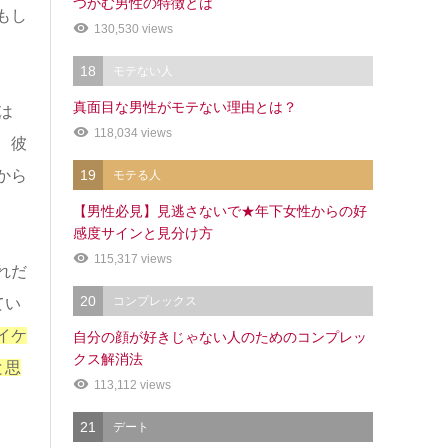
つかむ男性の特徴とは
もし
130,530 views
18
モテない人
真面目な男性がモテない理由とは？
は
118,034 views
、彼
19
から
モテる人
【男性必見】見逃さないで★年下女性からの好
感度サインと見分け方
115,317 views
れだ
20
コンプレックス
てい
イケ
自分の顔が好きじゃない人のためのコンプレッ
クス解消法
と思
113,112 views
21
デート