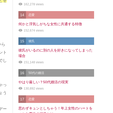
とを
162,278 views
14
恋愛
何かと浮気しがちな女性に共通する特徴
152,674 views
15
彼氏
いら
彼氏がいるのに別の人を好きになってしまった
ント
場合
でし
151,148 views
16
50代の婚活
やはり厳しい？50代婚活の現実
ゃっ
130,892 views
ょう
17
恋愛
思わずキュンとしちゃう！年上女性のハートを
デー