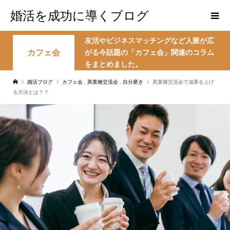
婚活を成功に導くブログ
友活やビジネスマッチングなど人脈が広
カフェ会
がる今話題の「カフェ会」関連のコラム
をまとめました。
婚活ブログ
カフェ会
,
異業種交流会
,
自分磨き
異業種交流会で成果を上げ
る方法とは？？