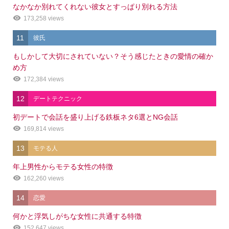
なかなか別れてくれない彼女とすっぱり別れる方法
173,258 views
11
彼氏
もしかして大切にされていない？そう感じたときの愛情の確か
め方
172,384 views
12
デートテクニック
初デートで会話を盛り上げる鉄板ネタ6選とNG会話
169,814 views
13
モテる人
年上男性からモテる女性の特徴
162,260 views
14
恋愛
何かと浮気しがちな女性に共通する特徴
152,647 views