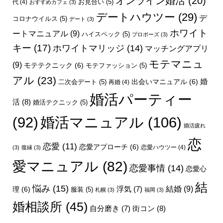
オンライン婚活
(20)
お見合い
(5)
代
(4)
おすすめカフェ
(3)
デートハウツー
(29)
デ
コロナウイルス
(5)
デート
(3)
ホワイト
ートマニュアル
(9)
ハイスペック
(5)
プロポーズ
(3)
キー
(17)
ホワイトマリッジ
(14)
マッチングアプリ
モテマニュ
(9)
モテテクニック
(6)
モテファッション
(5)
アル
(23)
婚
出会いマニュアル
(6)
二次会デート
(5)
再婚
(4)
婚活パーティー
活
(8)
婚活テクニック
(5)
婚活マニュアル
(106)
(92)
婚活疲れ
恋
恋愛
(11)
恋愛アプローチ
(6)
恋愛ハウツー
(4)
(3)
復縁
(3)
愛マニュアル
(82)
恋愛事情
(14)
恋愛心
結
悩み
(15)
結婚
(9)
理
(6)
浮気
(7)
服装
(5)
札幌
(3)
福岡
(3)
婚相談所
(45)
街コン
(8)
自分磨き
(7)