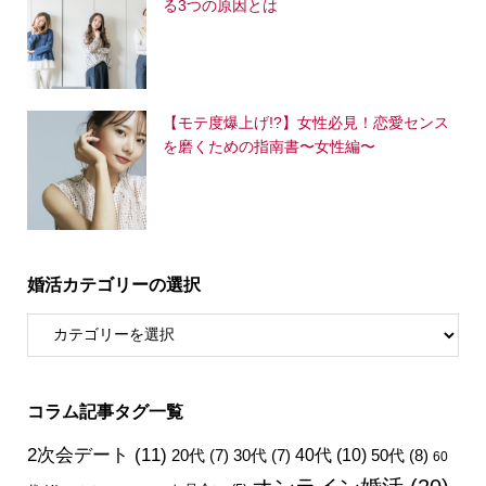
る3つの原因とは
【モテ度爆上げ!?】女性必見！恋愛センス
を磨くための指南書〜女性編〜
婚活カテゴリーの選択
コラム記事タグ一覧
2次会デート
(11)
40代
(10)
50代
(8)
20代
(7)
30代
(7)
60