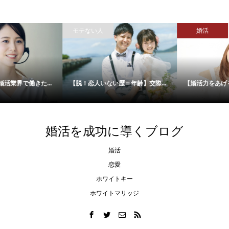
モテない人
婚活
【脱！恋人いない歴＝年齢】交際...
【婚活力をあげる】～ネガティブ...
婚活を成功に導くブログ
婚活
恋愛
ホワイトキー
ホワイトマリッジ
シェア
電話
メール
会社概要