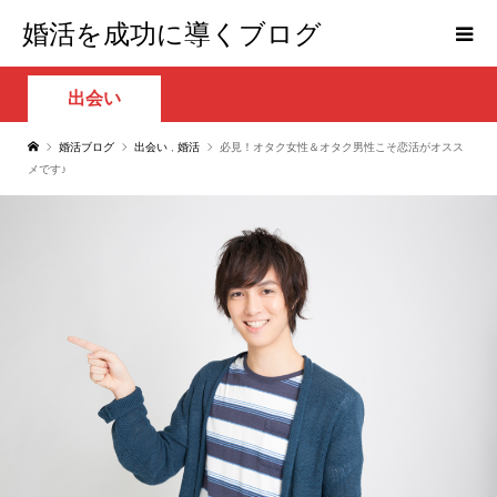
婚活を成功に導くブログ
出会い
婚活ブログ
出会い
,
婚活
必見！オタク女性＆オタク男性こそ恋活がオスス
メです♪