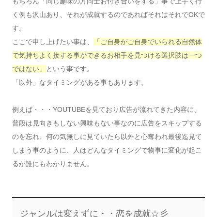
もちろん「同じ趣味の方同士お付き合いをする」事で上手く行
く例も沢山あり、それが成就するのであればそれはそれでOKで
す。
ここで申し上げたい事は、
「ご自身がご自身でいられる自然体
で気持ちよく接する事ができるお相手を見つける選択肢は一つ
ではない」
という事です。
「以外」なタイミングがある事もあります。
例えば・・・YOUTUBEを見ており広告が流れてきた内容に、
普段は見向きもしない興味もない事なのに広告をスキップする
のを忘れ、何の気無しに見ていたら以外と心奪われ最後迄見て
しまう事のように、人はどんなタイミングで物事に変化が起こ
るか誰にもわかりません。
ジャンルは変えずに・・恋を成就☆彡