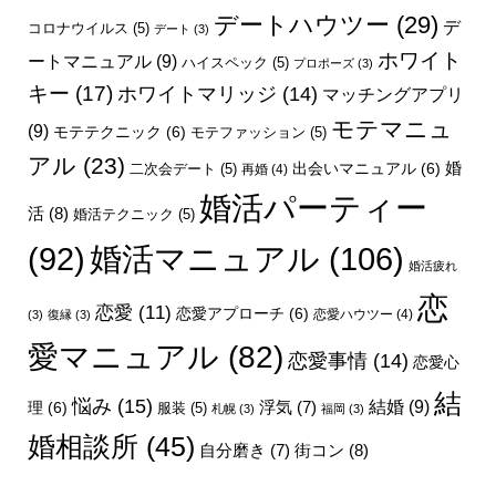
デートハウツー
(29)
デ
コロナウイルス
(5)
デート
(3)
ホワイト
ートマニュアル
(9)
ハイスペック
(5)
プロポーズ
(3)
キー
(17)
ホワイトマリッジ
(14)
マッチングアプリ
モテマニュ
(9)
モテテクニック
(6)
モテファッション
(5)
アル
(23)
婚
出会いマニュアル
(6)
二次会デート
(5)
再婚
(4)
婚活パーティー
活
(8)
婚活テクニック
(5)
婚活マニュアル
(106)
(92)
婚活疲れ
恋
恋愛
(11)
恋愛アプローチ
(6)
恋愛ハウツー
(4)
(3)
復縁
(3)
愛マニュアル
(82)
恋愛事情
(14)
恋愛心
結
悩み
(15)
結婚
(9)
理
(6)
浮気
(7)
服装
(5)
札幌
(3)
福岡
(3)
婚相談所
(45)
街コン
(8)
自分磨き
(7)