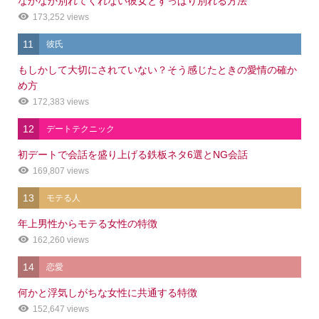
なかなか別れてくれない彼女とすっぱり別れる方法
173,252 views
11
彼氏
もしかして大切にされていない？そう感じたときの愛情の確か
め方
172,383 views
12
デートテクニック
初デートで会話を盛り上げる鉄板ネタ6選とNG会話
169,807 views
13
モテる人
年上男性からモテる女性の特徴
162,260 views
14
恋愛
何かと浮気しがちな女性に共通する特徴
152,647 views