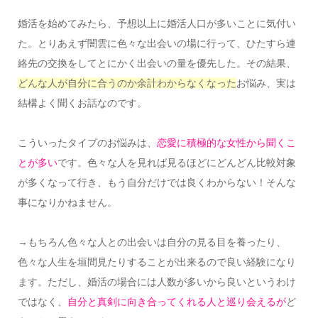
婚活を始めてみたら、予想以上に婚活人口が多いことに気付い
た。とりあえず闇雲に色々な出会いの場に行って、ひたすら連
絡先の交換をしてとにかく出会いの量を優先した。その結果、
どんな人が自分に合うのか余計わからなくなった
お悩み、実は
結構よく聞くお話なのです。
こういったタイプのお悩みは、
恋愛に積極的な女性から聞くこ
とが多い
です。色々な人を見れば見るほどにどんどん比較対象
が多くなって行き、もう自分だけでは良くわからない！そんな
事になりかねません。
→もちろん色々な人との出会いは自分の見る目を養ったり、
色々な人生を垣間見たりすることが出来るので良い経験になり
ます。ただし、婚活の場合には人数が多いから良いというわけ
ではなく、
自分と真剣に向き合ってくれる人と巡り会えるが
ど