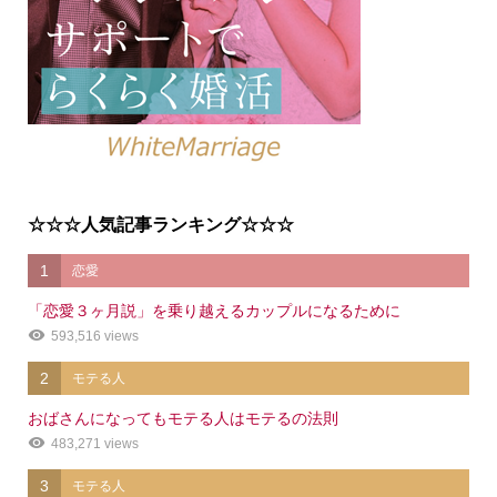
☆☆☆人気記事ランキング☆☆☆
1
恋愛
「恋愛３ヶ月説」を乗り越えるカップルになるために
593,516 views
2
モテる人
おばさんになってもモテる人はモテるの法則
483,271 views
3
モテる人