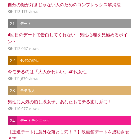
自分の顔が好きじゃない人のためのコンプレックス解消法
113,117 views
21
デート
4回目のデートで告白してくれない…男性心理を見極めるポイ
ント
112,067 views
22
40代の婚活
今モテるのは「大人かわいい」40代女性
111,670 views
23
モテる人
男性に人気の癒し系女子、あなたもモテる癒し系に！
110,977 views
24
デートテクニック
【王道デートに意外な落とし穴！？】映画館デートを成功させ
る方...