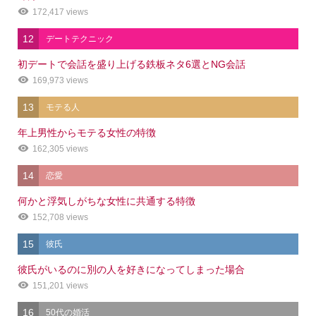
172,417 views
12
デートテクニック
初デートで会話を盛り上げる鉄板ネタ6選とNG会話
169,973 views
13
モテる人
年上男性からモテる女性の特徴
162,305 views
14
恋愛
何かと浮気しがちな女性に共通する特徴
152,708 views
15
彼氏
彼氏がいるのに別の人を好きになってしまった場合
151,201 views
16
50代の婚活