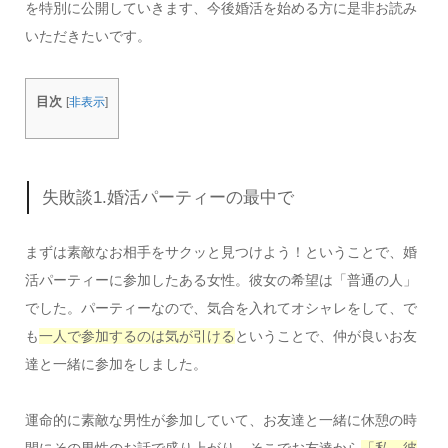
を特別に公開していきます、今後婚活を始める方に是非お読み
いただきたいです。
目次
[
非表示
]
失敗談1.婚活パーティーの最中で
まずは素敵なお相手をサクッと見つけよう！ということで、婚
活パーティーに参加したある女性。彼女の希望は「普通の人」
でした。パーティーなので、気合を入れてオシャレをして、で
も
一人で参加するのは気が引ける
ということで、仲が良いお友
達と一緒に参加をしました。
運命的に素敵な男性が参加していて、お友達と一緒に休憩の時
間にその男性のお話で盛り上がり、そこでお友達から
「私、彼