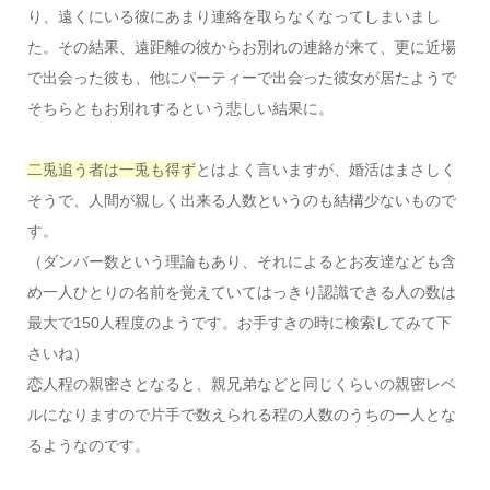
り、遠くにいる彼にあまり連絡を取らなくなってしまいまし
た。その結果、遠距離の彼からお別れの連絡が来て、更に近場
で出会った彼も、他にパーティーで出会った彼女が居たようで
そちらともお別れするという悲しい結果に。
二兎追う者は一兎も得ず
とはよく言いますが、婚活はまさしく
そうで、人間が親しく出来る人数というのも結構少ないもので
す。
（ダンバー数という理論もあり、それによるとお友達なども含
め一人ひとりの名前を覚えていてはっきり認識できる人の数は
最大で150人程度のようです。お手すきの時に検索してみて下
さいね）
恋人程の親密さとなると、親兄弟などと同じくらいの親密レベ
ルになりますので片手で数えられる程の人数のうちの一人とな
るようなのです。