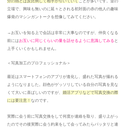
分の熱とは反比例して相手が引いていく
ことが多いです。逆の
立場で、興味も無いのに延々とされる初対面の赤の他人の趣味
爆発のマシンガントークを想像してみてください。
→お互いを知る上で会話は非常に大事なのですが、仲良くなる
前には
お互いに同じくらいの量を話せるように意識してみる
と
上手くいくかもしれません。
＜写真加工のプロフェッショナル＞
最近はスマートフォンのアプリが進化し、盛れた写真が撮れる
ようになりました。顔色がゲッソリしている自分の写真を見な
くて大いに喜ばしいのですが、
婚活アプリなどで写真交換の際
には要注意！
なのです。
実際に会う前に写真交換をして何度か連絡を取り、盛り上がっ
たのでその後実際に会う約束をして会ってみたらパッタリと連