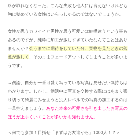
絡が取れなくなった。こんな失敗も他人には言えないけれども
胸に秘めている女性はいらっしゃるのではないでしょうか。
女性が思うカワイイと男性が思う可愛いは結構違うという事も
あるのですが、純粋に加工が激しすぎていたなんてことはあり
ませんか？
会うまでに期待をしていた分、実物を見たときの落
差が激しく
、そのままフェードアウトしてしまうことが多いよ
うです。
→勿論、自分が一番可愛く写っている写真は見せたい気持ちは
わかります。しかし、婚活中に写真を交換する際にはあまり張
り切って綺麗にみせようと別人レベルでの写真の加工するのは
一旦控えましょう。
あなた本来の可愛さを引き出したお写真の
ほうが上手くいくことが多いかも知れません。
＜何でも参加！目指せ「まずはお友達から」1000人！？＞