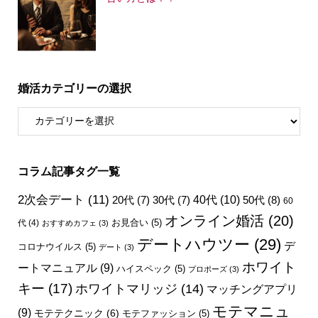
婚活カテゴリーの選択
コラム記事タグ一覧
2次会デート
(11)
40代
(10)
50代
(8)
20代
(7)
30代
(7)
60
オンライン婚活
(20)
お見合い
(5)
代
(4)
おすすめカフェ
(3)
デートハウツー
(29)
デ
コロナウイルス
(5)
デート
(3)
ホワイト
ートマニュアル
(9)
ハイスペック
(5)
プロポーズ
(3)
キー
(17)
ホワイトマリッジ
(14)
マッチングアプリ
モテマニュ
シェア
電話
メール
会社概要
(9)
モテテクニック
(6)
モテファッション
(5)