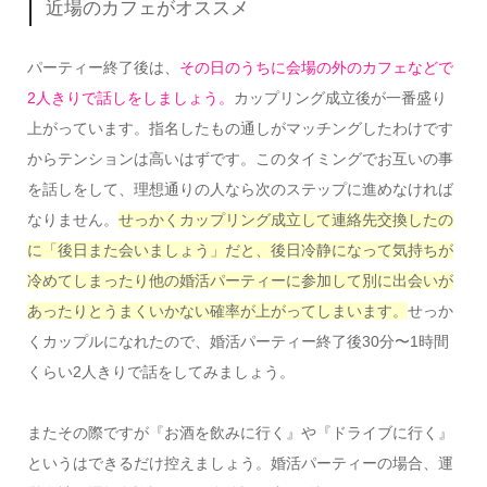
近場のカフェがオススメ
パーティー終了後は、
その日のうちに会場の外のカフェなどで
2人きりで話しをしましょう。
カップリング成立後が一番盛り
上がっています。指名したもの通しがマッチングしたわけです
からテンションは高いはずです。このタイミングでお互いの事
を話しをして、理想通りの人なら次のステップに進めなければ
なりません。
せっかくカップリング成立して連絡先交換したの
に「後日また会いましょう」だと、後日冷静になって気持ちが
冷めてしまったり他の婚活パーティーに参加して別に出会いが
あったりとうまくいかない確率が上がってしまいます。
せっか
くカップルになれたので、婚活パーティー終了後30分〜1時間
くらい2人きりで話をしてみましょう。
またその際ですが『お酒を飲みに行く』や『ドライブに行く』
というはできるだけ控えましょう。婚活パーティーの場合、運