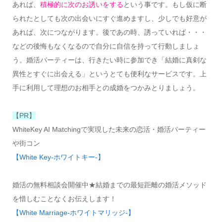
あれば、
積極的に次のお誘いをする
という事です。もし仮に断
られたとしても次の出会いにすぐ進めますし、少しでも好意が
あれば、次につながります。後であの時、誘っていれば・・・
などの後悔もなくなるので自分に自信を持って行動しましょ
う。婚活パーティーは、行きたい時に参加でき「結婚に真剣な
異性とすぐに出会える」というとても便利なサービスです。上
手に利用して理想のお相手との成婚をつかみとりましょう。
【PR】
WhiteKey AI Matchingで実現した未来の恋活・婚活パーティー
や街コン
【White Key-ホワイトキー-】
婚活の無料相談会開催中★結婚までの最短距離の婚活メソッド
を惜しむことなくお伝えします！
【White Marriage-ホワイトマリッジ-】