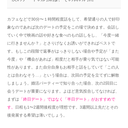
カフェなどで30分〜１時間程度話をして、希望通りの人で好印
象なのであれば次のデートの予定をこの場で決めます。会話し
ていく中で映画の話や好きな食べのもの話しをし、「今度一緒
に行きませんか？」とさりげなくお誘いができればベストで
す。もしこの段階で返事がはっきりしない場合や予定が「また
今度」や「機会があれば」程度だと相手が乗り気ではない可能
性があります。また自分自身もお相手と話をしていて「この人
とは合わなそう…」という場合は、次回の予定を立てずに解散
しましょう。婚活パーティーで知り合った場合、次の2回目に
会うデートが重要になります。よほど意気投合してなければ、
まずは
「終日デート」ではなく「半日デート」がおすすめで
す。
日程も1〜2週間後程度が理想です。3週間以上先だとその
後発展する希望は薄いでしょう。