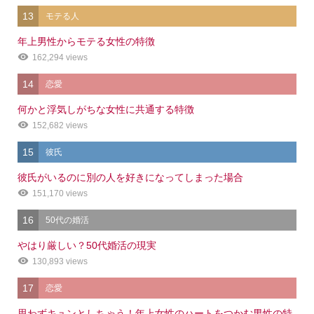
13
モテる人
年上男性からモテる女性の特徴
162,294 views
14
恋愛
何かと浮気しがちな女性に共通する特徴
152,682 views
15
彼氏
彼氏がいるのに別の人を好きになってしまった場合
151,170 views
16
50代の婚活
やはり厳しい？50代婚活の現実
130,893 views
17
恋愛
思わずキュンとしちゃう！年上女性のハートをつかむ男性の特