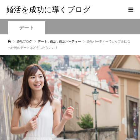
婚活を成功に導くブログ
デート
婚活ブログ
デート
,
婚活
,
婚活パーティー
婚活パーティーでカップルにな
った後のデートはどうしたらいい？