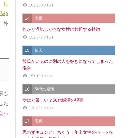
。
し
162,260 views
己紹
14
恋愛
、外
何かと浮気しがちな女性に共通する特徴
152,647 views
15
彼氏
彼氏がいるのに別の人を好きになってしまった
場合
151,109 views
16
50代の婚活
事も
やはり厳しい？50代婚活の現実
した
130,891 views
会っ
17
恋愛
思わずキュンとしちゃう！年上女性のハートを