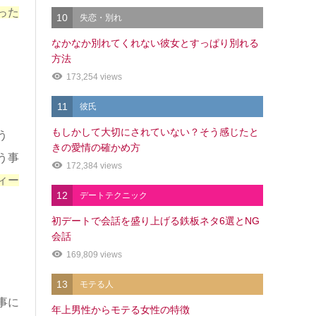
った
10
失恋・別れ
なかなか別れてくれない彼女とすっぱり別れる
方法
173,254 views
11
彼氏
もしかして大切にされていない？そう感じたと
う
きの愛情の確かめ方
う事
172,384 views
ィー
12
デートテクニック
初デートで会話を盛り上げる鉄板ネタ6選とNG
会話
169,809 views
13
モテる人
事に
年上男性からモテる女性の特徴