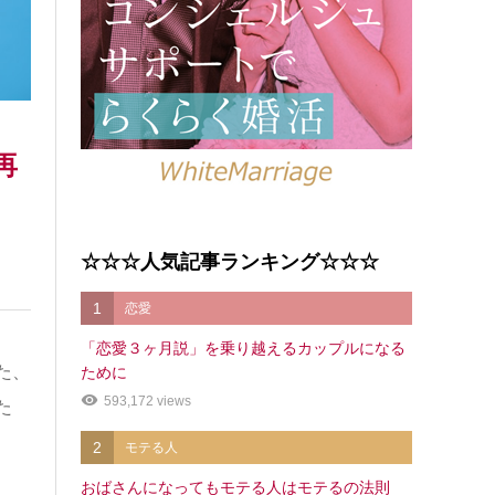
再
☆☆☆人気記事ランキング☆☆☆
1
恋愛
「恋愛３ヶ月説」を乗り越えるカップルになる
た、
ために
593,172 views
た
2
モテる人
おばさんになってもモテる人はモテるの法則