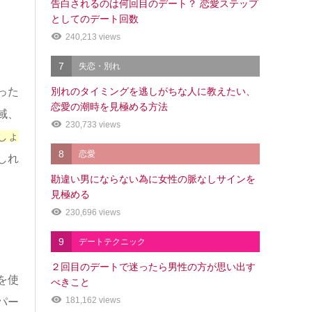
告白されるのは何回目のデート？ 恋愛ステップ
としてのデート回数
240,213 views
7
失恋・別れ
別れのタイミングを逃しがちな人に教えたい、
った
恋愛の潮時を見極める方法
域、
230,733 views
しょ
8
恋愛
しれ
勘違い男にならない為に女性の脈なしサインを
見極める
230,696 views
9
デートテクニック
２回目のデートで迷ったら男性の方が思い出す
を使
べきこと
181,162 views
パー