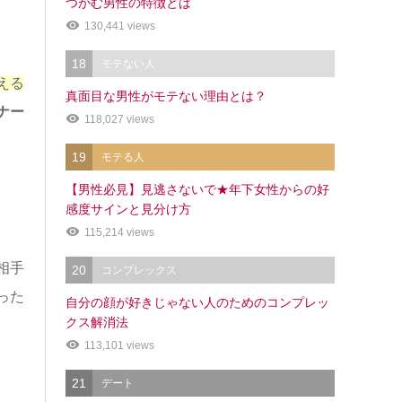
つかむ男性の特徴とは
130,441 views
18
モテない人
える
真面目な男性がモテない理由とは？
ナー
118,027 views
19
モテる人
【男性必見】見逃さないで★年下女性からの好
感度サインと見分け方
115,214 views
相手
20
コンプレックス
った
自分の顔が好きじゃない人のためのコンプレッ
クス解消法
113,101 views
21
デート