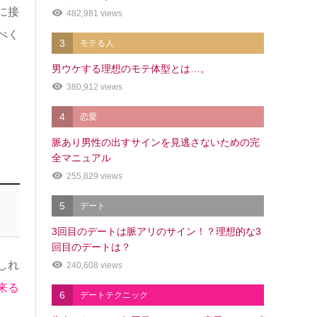
に接
482,981 views
べく
3
モテる人
男ウケする理想のモテ体型とは…。
380,912 views
4
恋愛
脈あり男性の出すサインを見逃さないための完
全マニュアル
255,829 views
5
デート
3回目のデートは脈アリのサイン！？理想的な3
回目のデートは？
しれ
240,608 views
来る
6
デートテクニック